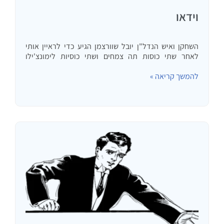
וידאו
השחקן ואיש הנדל"ן יובל שוורצמן הגיע כדי לראיין אותי
לאחר שתי כוסות תה צמחים ושתי כוסיות לימונצ'ילו
שהכינה אשתי יצא: הכירו אותנו טוב יותר: משהו קצת
להמשך קריאה »
אחר… הרצאה לילדים במסגרת יום הולדת…