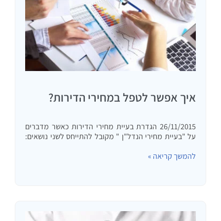
איך אפשר לטפל במחירי הדירות?
26/11/2015 הגדרת בעיית מחירי הדירות כאשר מדברים
על "בעיית מחירי הנדל"ן " מקובל להתייחס לשני נושאים:
א. קושי של משפחות (איני אוהב את המונח זוג צעיר) לרכוש
להמשך קריאה »
את דירת המגורים הראשונה שלהם או במילים אחרות
יחס…