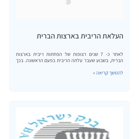
העלאת הריבית בארצות הברית
לאחר כ- 7 שנים רצופות של הפחתות ריבית בארצות
הברית, בשבוע שעבר עלתה הריבית בפעם הראשונה. בכך
מאותת נגידת הבנק המרכזי בארה"ב שמבחינתה משבר
להמשך קריאה »
הסאב-פריים שהחל בסוף 2008 בואכה 2009 נגמר. איך כל
זה משפיע על המשכתא שלכם? בניגוד לרבים מחבריי…