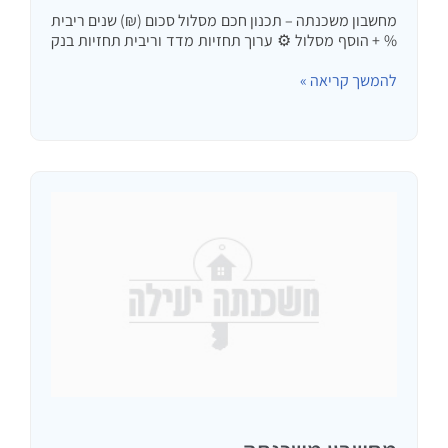
מחשבון משכנתה – תכנון חכם מסלול סכום (₪) שנים ריבית
% + הוסף מסלול ⚙️ ערוך תחזיות מדד וריבית תחזיות בנק
ישראל (ניתן לעריכה) מדד שנה 1 (%) מדד שנה 2 (%)
להמשך קריאה »
מדד ארוך (%)…