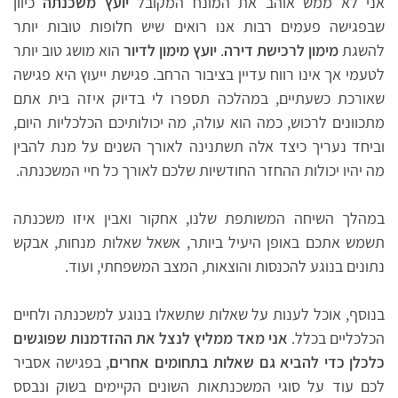
אני לא ממש אוהב את המונח המקובל
יועץ משכנתה
כיוון
שבפגישה פעמים רבות אנו רואים שיש חלופות טובות יותר
להשגת
מימון לרכישת דירה
.
יועץ מימון לדיור
הוא מושג טוב יותר
לטעמי אך אינו רווח עדיין בציבור הרחב. פגישת ייעוץ היא פגישה
שאורכת כשעתיים, במהלכה תספרו לי בדיוק איזה בית אתם
מתכוונים לרכוש, כמה הוא עולה, מה יכולותיכם הכלכליות היום,
וביחד נעריך כיצד אלה תשתנינה לאורך השנים על מנת להבין
מה יהיו יכולות ההחזר החודשיות שלכם לאורך כל חיי המשכנתה.
במהלך השיחה המשותפת שלנו, אחקור ואבין איזו משכנתה
תשמש אתכם באופן היעיל ביותר, אשאל שאלות מנחות, אבקש
נתונים בנוגע להכנסות והוצאות, המצב המשפחתי, ועוד.
בנוסף, אוכל לענות על שאלות שתשאלו בנוגע למשכנתה ולחיים
הכלכליים בכלל.
אני מאד ממליץ לנצל את ההזדמנות שפוגשים
כלכלן כדי להביא גם שאלות בתחומים אחרים
, בפגישה אסביר
לכם עוד על סוגי המשכנתאות השונים הקיימים בשוק ונבסס