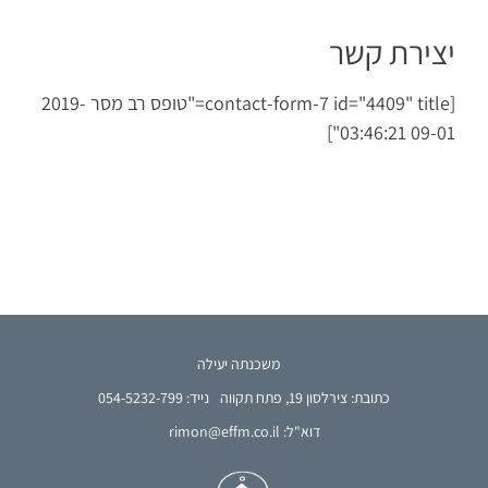
יצירת קשר
[contact-form-7 id="4409" title="טופס רב מסר 2019-
09-01 03:46:21"]
משכנתה יעילה
כתובת: צירלסון 19, פתח תקווה
נייד: 054-5232-799
דוא"ל: rimon@effm.co.il
French