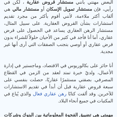
البعض مهنتي بأنني
مستشار قروض عقارية
، لكن في
رأيي، فإن
مستشار تمويل الإسكان
أو
مستشار مالي
هي
ألقاب أكثر ملاءمة، لأنني أقوم بأكثر من مجرد تقديم
استشارات بشأن القروض العقارية. على سبيل المثال،
مستشار الرهن العقاري يساعد في الحصول على قرض
عقاري، أما أنا فأجد في كثير من الأحيان حلولاً للشراء بدون
قرض عقاري أو أوصي بتجنب الصفقات التي أرى أنها غير
مجدية.
أنا حائز على بكالوريوس في الاقتصاد، وماجستير في إدارة
الأعمال، ولديّ خبرة تمتد لعقد من الزمن في القطاع
المصرفي. بصفتي مستثمرًا عقاريًا، حصلت بنفسي على
سبعة قروض عقارية قبل أن أبدأ في تقديم الاستشارات
للآخرين. وقد ألفت كتابًا
رهن عقاري فعال
والذي يُباع في
المكتبات في جميع أنحاء البلاد.
مهمتي هي تضييق الفجوة المعلوماتية بين البنوك وشركات