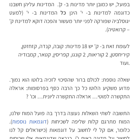
בפועל, יש כמובן יותר מדינות ב- ק'. המדינות עליהן חשבנו
כדוגמה למדינות ב- י' הינן
כל
המדינות ב- י' (למעט
יגוסלביה שפורקה לפני יותר מעשור והפכה דוקא למדינת ק'
– קרואטיה).
לעומת זאת ב- ק' יש 18 מדינות: קובה, קנדה, קזחזטן,
קיריחסטן, 2 קוריאות, 2 קונגו, קפריסין, קטאר, קמבודיה
ועוד.
שאלה נוספת: לכולם ברור שהסיכוי לזכיה בלוטו הוא נמוך.
מדוע משקיע הלוטו כל כך הרבה כסף בפרסומות: אראלה
התקשרה למוטי… אראלה התקשרה ליונית… וכו' ?
התשובה לשתי השאלות נעוצה בדרך בה פועל המוח שלנו,
המוח מתרגם קלות שליפה לשכיחות (
דוגמאות נוספות
).
כלומר, אם קל לי לחשוב על דוגמאות (כישראלים קל לנו
לחשוב על מדינה באות י'), כנראה שדוגמאות אלו שכיחות