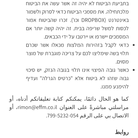
בתביעת הביטוח לא יהיה זה אשר עשה את הביטוח
מלכתחילה. את מסמכי הביטוח כדאי לסרוק ולשמור
באינטרנט (DROPBOX וכו'). זכרו שהביטוח אמור
לכסות למשל שריפה בבית. זה יהיה קשה יותר אם
המסמכים יישרפו או יירטבו על ידי הכבאים.
כדאי לקבל בזהירות המלצות מכאלו אשר שכרם
תלוי בשה שימליצו לכם על צריכה מוגברת של מוצר
מסוים.
כאשר גובה הפיצוי אינו תלוי בגובה הנזק, יש סיכוי
גבוה שזהו לא ביטוח אלא "כרטיס הגרלה" ועדיף
להימנע ממנו.
كما هو الحال دائمًا، يمكنكم كتابة تعليقاتكم أدناه، أو
مراسلتي مباشرةً على العنوان rimon@effm.co.il، أو
الاتصال بي على الرقم 054-5232-799.
روابط