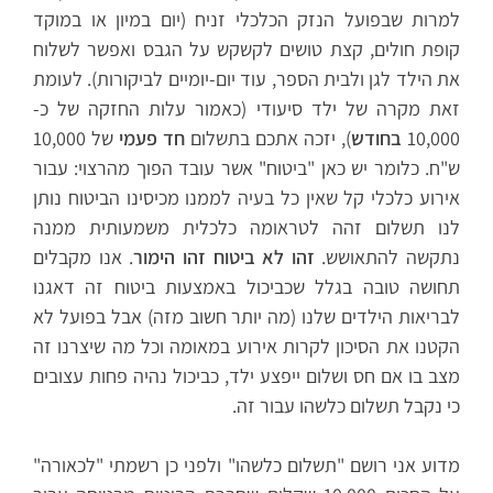
למרות שבפועל הנזק הכלכלי זניח (יום במיון או במוקד
קופת חולים, קצת טושים לקשקש על הגבס ואפשר לשלוח
את הילד לגן ולבית הספר, עוד יום-יומיים לביקורות). לעומת
זאת מקרה של ילד סיעודי (כאמור עלות החזקה של כ-
10,000
בחודש
), יזכה אתכם בתשלום
חד פעמי
של 10,000
ש"ח. כלומר יש כאן "ביטוח" אשר עובד הפוך מהרצוי: עבור
אירוע כלכלי קל שאין כל בעיה לממנו מכיסינו הביטוח נותן
לנו תשלום זהה לטראומה כלכלית משמעותית ממנה
נתקשה להתאושש.
זהו לא ביטוח זהו הימור
. אנו מקבלים
תחושה טובה בגלל שכביכול באמצעות ביטוח זה דאגנו
לבריאות הילדים שלנו (מה יותר חשוב מזה) אבל בפועל לא
הקטנו את הסיכון לקרות אירוע במאומה וכל מה שיצרנו זה
מצב בו אם חס ושלום ייפצע ילד, כביכול נהיה פחות עצובים
כי נקבל תשלום כלשהו עבור זה.
מדוע אני רושם "תשלום כלשהו" ולפני כן רשמתי "לכאורה"