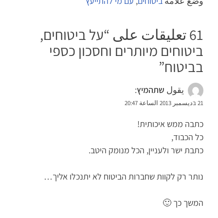
وضع علامة
ביטוחים
,
עם מי להתייעץ
61 تعليقات على “
על ביטוחים,
ביטוחים מיותרים וחסכון כספי
בביטוח
”
يقول
שתהמיץ
:
21 בديسمبر 2013 الساعة 20:47
כתבה ממש איכותית!
כל הכבוד,
כתבת ישר ולעניין, הכל מנומק היטב.
נותר רק לקוות שחברות הביטוח לא יתנכלו אליך…
המשך כך 🙂