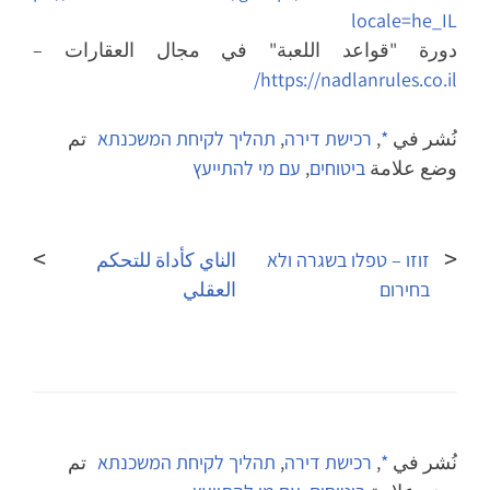
locale=he_IL
دورة "قواعد اللعبة" في مجال العقارات –
https://nadlanrules.co.il/
نُشر في
*
,
רכישת דירה
,
תהליך לקיחת המשכנתא
تم
وضع علامة
ביטוחים
,
עם מי להתייעץ
تصفّح
المقالات
זוזו – טפלו בשגרה ולא
الناي كأداة للتحكم
בחירום
العقلي
نُشر في
*
,
רכישת דירה
,
תהליך לקיחת המשכנתא
تم