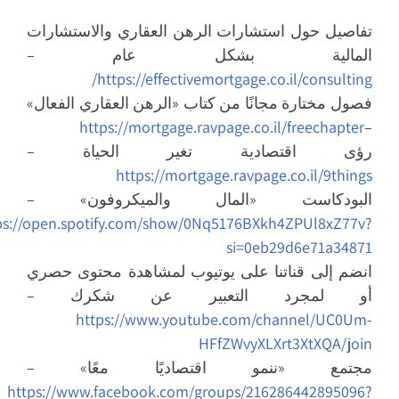
تفاصيل حول استشارات الرهن العقاري والاستشارات
المالية بشكل عام –
https://effectivemortgage.co.il/consulting/
فصول مختارة مجانًا من كتاب «الرهن العقاري الفعال»
https://mortgage.ravpage.co.il/freechapter
–
رؤى اقتصادية تغير الحياة –
https://mortgage.ravpage.co.il/9things
البودكاست «المال والميكروفون» –
https://open.spotify.com/show/0Nq5176BXkh4ZPUl8xZ77v?
si=0eb29d6e71a34871
انضم إلى قناتنا على يوتيوب لمشاهدة محتوى حصري
أو لمجرد التعبير عن شكرك –
https://www.youtube.com/channel/UC0Um-
HFfZWvyXLXrt3XtXQA/join
مجتمع «ننمو اقتصاديًا معًا» –
https://www.facebook.com/groups/216286442895096?