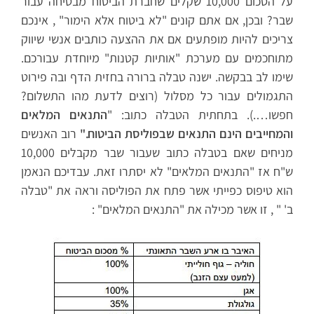
על הסכום 10,000 שקלים שחברת הביטוח מבטיחה עבור
שבר? ובכן, אם אתם קונים "לא ביטוח אלא הימור" , אינכם
צריכים להיות מופתעים אם את ההצעה כותבים אנשי שיווק
מתוחכמים עם מערכת "אותיות קטנות" מיוחדת עבורכם.
שימו לב בבקשה. ישנה טבלה ברורה בחזית הדף ובה פירוט
התגמולים עבור כל מסלול (רוצים לדעת מהו התשלום?
חפשו….). בתחתית הטבלה כתוב: "
התנאים המלאים
והמחייבים הינם התנאים שבפוליסת הביטוח."
רוב האנשים
מניחים שאם בטבלה כתוב שעבור שבר מקבלים 10,000
ש"ח אז "התנאים המלאים" לא יסתרו זאת. עבדיכם הנאמן
הוא טיפוס כפייתי אשר פתח את הפוליסה וראה את "טבלה
ב' " , זו אשר מכילה את "התנאים המלאים" :