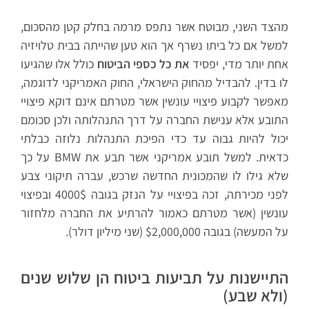
מהצד השני, מבוטח אשר נתפס מרמה בחלק קטן מהסכום,
למשל אם כל ביתו נשרף אך הוא טען שהייתה בבית טלויזיה
אחת יותר מדי, יפסיד
את כל כספי הביטוח
כולל אלו שהגיעו
לו בדין. להבדיל מהחוק הישראלי, החוק האמריקני לדוגמה,
מאפשר לקבוע פיצויי עונשין אשר מטרתם אינם דוקא פיצויי
התובע אלא ענישת החברה על דרך התנהלותה ולכן סכומם
יכול להיות גבוה עד כדי הפיכת התנהלות נלוזה כבלתי
כדאית. למשל תובע אמריקני אשר תבע את BMW על כך
שלא גילו לו שהמכונית החדשה שרכש, עברה תיקוני צבע
לפני מכירתה, זכה בפיצויי על הנזק בגובה 4000$ ובפיצוי
עונשין (אשר מטרתם כאמור להרתיע את החברה מלחזור
על המעשה) בגובה $2,000,000 (שני מיליון דולר).
התיישנות על תביעות ביטוח הן שלוש שנים
(ולא שבע)