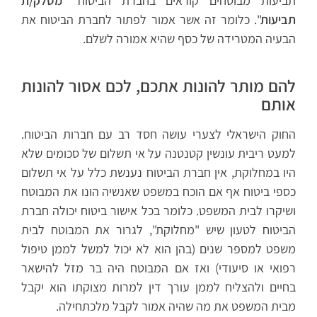
תביעות מבוטחים קוראים בחברת הביטוח "
מסלק/ת
תביעות
". כלומר זה אשר אמור לפתור לחברת הביטוח את
הבעיה המטרידה של כסף שהיא אמורה לשלם.
להם מותר להונות אתכם, לכם אסור להונות
אותם
החוק הישראלי לצערי עושה חסד רב עם חברות הביטוח.
למעט ריבית עונשין קטנטנה על אי תשלום של סכומים שלא
היו במחלוקת, אין חברת הביטוח נענשת כלל על אי תשלום
כספי ביטוח אף אם הוכח במשפט שאנשיה הונו את המבוטח
ושיקרו לבית המשפט. כלומר בכל אישור ביטוח יכולה חברת
הביטוח לטעון שיש "מחלוקת", לגרור את המבוטח לבית
משפט למספר שנים (בהן הוא לא יכול למשל לממן טיפול
רפואי או סיעודי) ואז אם המבוטח היה בר מזל להישאר
בחיים ולהצליח לממן עורך דין למרות מצוקתו הוא יקבל
מבית המשפט את מה שהיה אמור לקבל מלכתחילה.