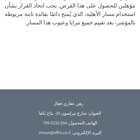
مؤهلين للحصول على هذا القرض. يجب اتخاذ القرار بشأن
استخدام مسار الأهلية، الذي يُمنح دائمًا بفائدة ثابتة مربوطة
بالمؤشر، بعد تقييم جميع مزايا وعيوب هذا المسار.
رهن عقاري فعال
العنوان: شارع تيرلسون 19، بتاح تكفا
الهاتف المحمول: 054-5232-799
French
البريد الإلكتروني: rimon@effm.co.il
English