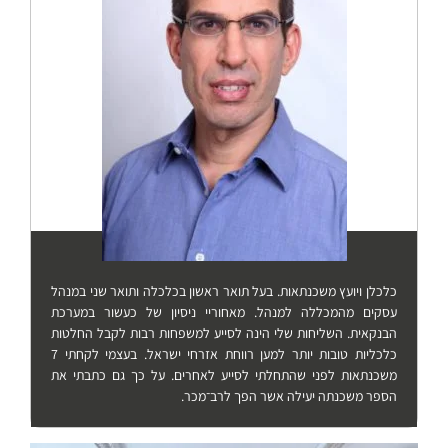
כלכלן ויועץ משכנתאות. בעל תואר ראשון בכלכלה ותואר שני במנהל
עסקים מהמכללה למנהל. מאחוריי ניסיון של כעשור במערכת
הבנקאית. השליחות שלי הינה לסייע למשפחות רבות לקבל החלטות
כלכליות טובות יותר למען רווחת אזרחי ישראל. בעצמי לקחתי 7
משכנתאות לפני שהתחלתי לסייע לאחרים. על כך גם כתבתי את
הספר משכנתה יעילה אשר הפך לרב־מכר.