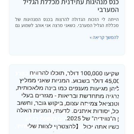
כנס מנהיגות עתידנית מכללת הגליל
המערבי
הייתה לי הזכות הגדולה להרצות בכנס המנהיגות של
מכללת הגליל המערבי. כשאני מרצה אני אוהב לשמוע גם
את ההרצאות האחרות: להקשבה למאמר בקולות
להמשך קריאה »
המכונה(אגב, מקצועות מאותגרים): אני מאד אוהב לדבר
עם אנשים צעירים. זהו השלב…