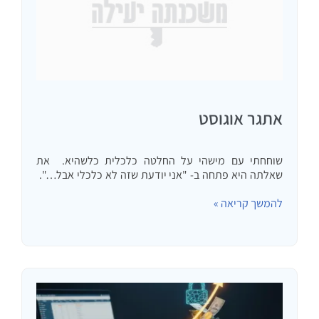
אתגר אוגוסט
שוחחתי עם מישהי על החלטה כלכלית כלשהיא. את
שאלתה היא פתחה ב- "אני יודעת שזה לא כלכלי אבל…".
זה עורר אצלי מוטיבציה למאמר גדול ומקיף על נושא שאני
להמשך קריאה »
חושב שיכול לעניין רבים ועל מתולוגיית קבלת…