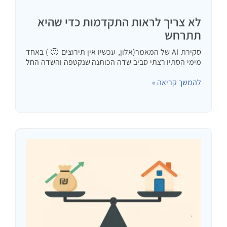
לא צריך לראות התקדמות כדי שהיא
תתרחש
סקירת AI של המאמר(אלון, עכשיו אין תירוצים 🙂 ) באחד
מימי הסתיו רצתי סביב שדה הכותנה שנקטפה והשדה החל
להיחרש: מצד ימין החלק שכבר נקטף והשיחים נעקרו
להמשך קריאה »
ובחלק השמאלי כבר בוצע החריש כשלב ראשון בהכנת…