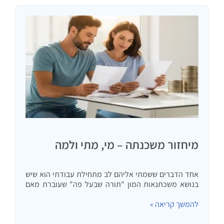
מיחזור משכנתה – מי, מתי ולמה
אחד הדברים ששמתי אליהם לב מתחילת עבודתי הוא שיש
בנושא משכתנאות המון "תורה שבעל פה" שעוברת מאם
לבתה, מאב לבנו, מפייסבוק ל… וכו'. המשותף לכל הדברים
להמשך קריאה »
האלו שאינם כוללים אשת מקצוע הוא שהם במקרה הטוב…