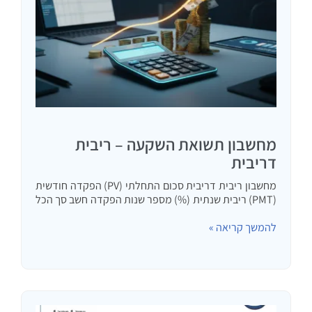
מחשבון תשואת השקעה – ריבית
דריבית
מחשבון ריבית דריבית סכום התחלתי (PV) הפקדה חודשית
(PMT) ריבית שנתית (%) מספר שנות הפקדה חשב סך הכל
הפקדות סך הכל תשואה (ריבית) שווי סופי * מדוע התוצאה
להמשך קריאה »
עשויה להיות שונה ממחשבונים אחרים? מחשבונים רבים…