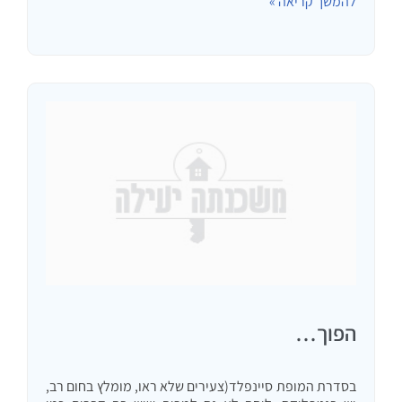
להמשך קריאה »
מד"א חשבתי על ראשי הפרקים…
הפוך…
בסדרת המופת סיינפלד(צעירים שלא ראו, מומלץ בחום רב,