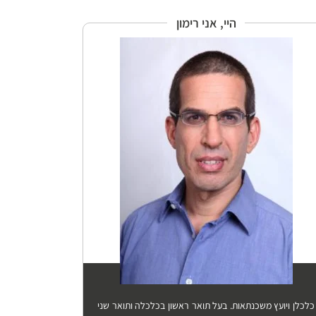
היי, אני רימון
כלכלן ויועץ משכנתאות. בעל תואר ראשון בכלכלה ותואר שני