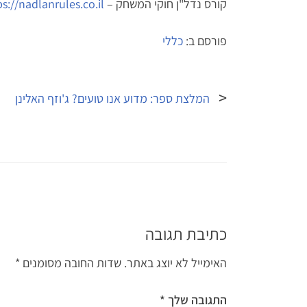
קורס נדל"ן חוקי המשחק –
https://nadlanrules.co.il/
פורסם ב:
כללי
ניווט
המלצת ספר: מדוע אנו טועים? ג'וזף האלינן
כתיבת תגובה
האימייל לא יוצג באתר.
שדות החובה מסומנים
*
התגובה שלך
*