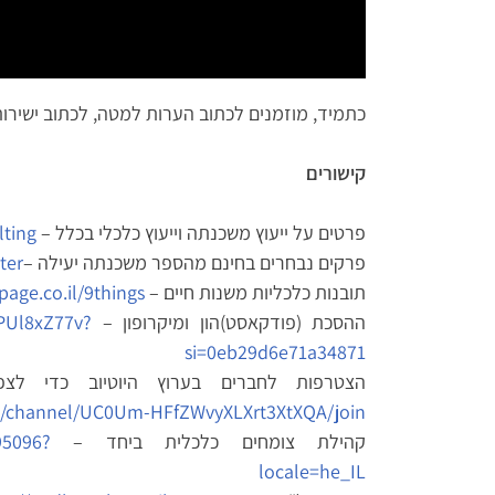
כתמיד, מוזמנים לכתוב הערות למטה, לכתוב ישירות אלי rimon@effm.co.il או להתקשר -799
קישורים
פרטים על ייעוץ משכנתה וייעוץ כלכלי בכלל –
ting/
פרקים נבחרים בחינם מהספר משכנתה יעילה –
ter
תובנות כלכליות משנות חיים –
page.co.il/9things
ההסכת (פודקאסט)הון ומיקרופון –
PUl8xZ77v?
si=0eb29d6e71a34871
הצטרפות לחברים בערוץ היוטיוב כדי לצ
m/channel/UC0Um-HFfZWvyXLXrt3XtXQA/join
קהילת צומחים כלכלית ביחד –
95096?
locale=he_IL