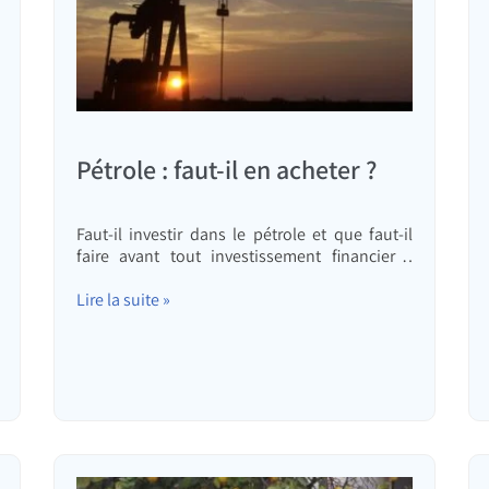
Pétrole : faut-il en acheter ?
Faut-il investir dans le pétrole et que faut-il
faire avant tout investissement financier ?
Dans cet article, je passerai en revue les
différentes possibilités d'investissement dans
Lire la suite »
le pétrole et j'expliquerai pourquoi, même si
le prix décuplait, il n'est pas certain que vous
en tiriez un bénéfice.