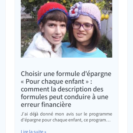
Choisir une formule d'épargne
« Pour chaque enfant » :
comment la description des
formules peut conduire à une
erreur financière
J'ai déjà donné mon avis sur le programme
d'épargne pour chaque enfant, ce programme
qui vous fait payer des impôts aujourd'hui et
qui les reversera à votre enfant dans 18 ans.
Lire la suite »