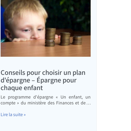
Conseils pour choisir un plan
d'épargne – Épargne pour
chaque enfant
Le programme d'épargne « Un enfant, un
compte » du ministère des Finances et de la
Sécurité sociale : comment choisir un plan
d'épargne et un programme d'épargne, et que
Lire la suite »
faire pour que vos enfants reçoivent le
montant le plus élevé possible ?