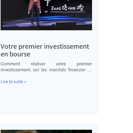
Votre premier investissement
en bourse
Comment réaliser votre premier
investissement sur les marchés financiers ?
Comment investir en bourse et quel est, selon
moi, le seul titre dont vous avez besoin ?.
Lire la suite »