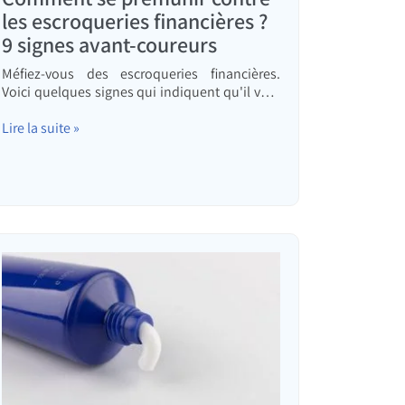
les escroqueries financières ?
9 signes avant-coureurs
Méfiez-vous des escroqueries financières.
Voici quelques signes qui indiquent qu'il vaut
mieux éviter un " investissement " et ce qu'il
faut faire avant de vous lancer.
Lire la suite »