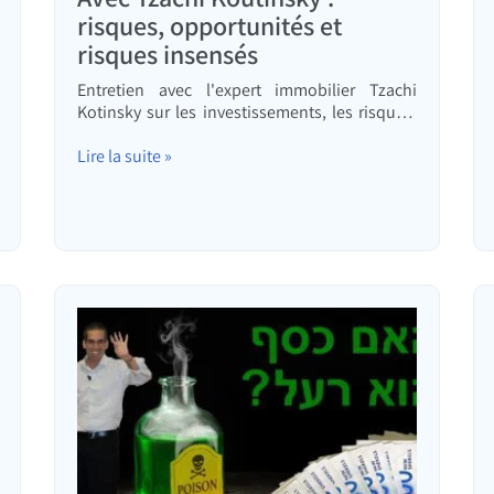
risques, opportunités et
risques insensés
Entretien avec l'expert immobilier Tzachi
Kotinsky sur les investissements, les risques,
les opportunités et les risques qu'il vaut
mieux éviter à tout prix.
Lire la suite »