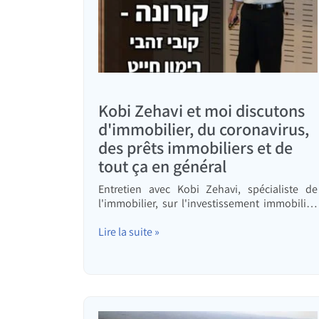
Kobi Zehavi et moi discutons
d'immobilier, du coronavirus,
des prêts immobiliers et de
tout ça en général
Entretien avec Kobi Zehavi, spécialiste de
l'immobilier, sur l'investissement immobilier,
l'investissement en général, ainsi que la
gestion personnelle et professionnelle en ces
Lire la suite »
temps particuliers