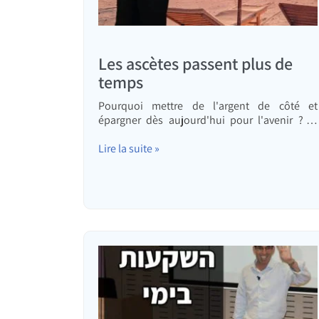
Les ascètes passent plus de
temps
Pourquoi mettre de l'argent de côté et
épargner dès aujourd'hui pour l'avenir ? Et
ceux qui choisissent de vivre avec moins et
d'investir régulièrement mènent-ils vraiment
Lire la suite »
une vie d'ascèse, ou bien s'adonnent-ils au
contraire davantage aux loisirs ?