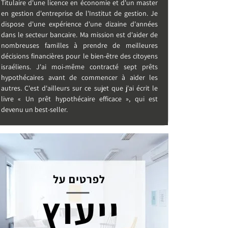
Titulaire d'une licence en économie et d'un master
en gestion d'entreprise de l'Institut de gestion. Je
dispose d'une expérience d'une dizaine d'années
dans le secteur bancaire. Ma mission est d'aider de
nombreuses familles à prendre de meilleures
décisions financières pour le bien-être des citoyens
israéliens. J'ai moi-même contracté sept prêts
hypothécaires avant de commencer à aider les
autres. C'est d'ailleurs sur ce sujet que j'ai écrit le
livre « Un prêt hypothécaire efficace », qui est
devenu un best-seller.