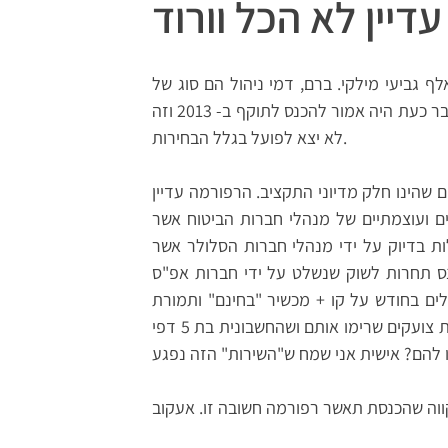
עדיין לא הכל וורוד
גביעי מילקי. ברם, דמי ניהול הם סוג של
עלות חבויה ולכן אין אף הפגנה או מחאה בגללם. השינוי המדובר כעת היה אמור להכנס לתוקף ב- 2013 וזה
לא יצא לפועל בגלל הבחירות.
הינו חלק מדיוני התקציב. הרפורמה עדיין
ם ועוצמתיים של מנהלי חברות הביטוח אשר
ות בדיוק על ידי מנהלי חברות הסלולר אשר
נס תחרות לשוק שנשלט על ידי חברות אפ"ס
 פלאפון וסלקום). האם מישהו זוכר ששילמנו 300 שקלים בחודש על קו + מכשיר "בחינם" ותמורת
הזכות למרכזי שירות בהם בכל עת יכולת לבוא ולשמוע לקוחות צועקים שרימו אותם ושהחשבונית בת 5 דפי