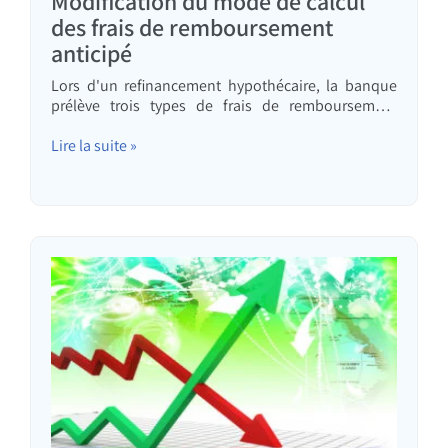
Modification du mode de calcul
des frais de remboursement
anticipé
Lors d'un refinancement hypothécaire, la banque
prélève trois types de frais de remboursement
anticipé : des frais administratifs – l'opération de
refinancement demande un effort de la part de la
Lire la suite »
banque, et cet effort a un coût. Vous devrez payer 60
shekels pour les démarches liées au
remboursement anticipé du prêt. Des frais de…