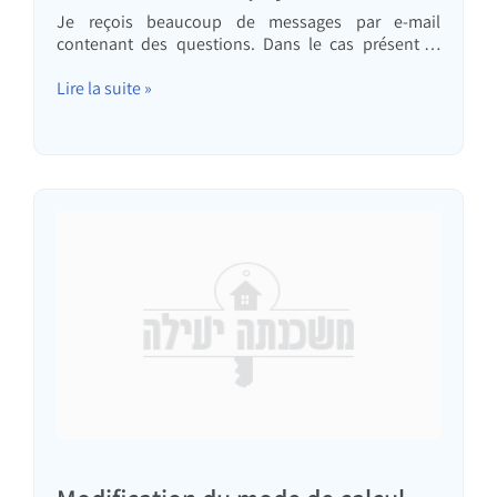
Je reçois beaucoup de messages par e-mail
contenant des questions. Dans le cas présent, il
s'agit d'une question qui m'intrigue moi aussi
depuis des années ; j'aimerais donc connaître votre
Lire la suite »
avis (vous pouvez laisser un commentaire ci-
dessous) en plus du mien. La question : Bonjour et
merci pour…