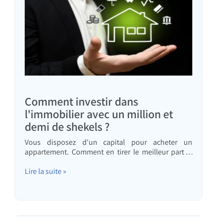
Comment investir dans
l'immobilier avec un million et
demi de shekels ?
Vous disposez d'un capital pour acheter un
appartement. Comment en tirer le meilleur parti ?
Vaut-il mieux acheter un seul appartement à des
fins d'investissement ou deux appartements et
Lire la suite »
contracter un prêt immobilier ? Un seul
appartement cher ou deux appartements moins
chers ? Vous trouverez toutes les réponses dans cet
article