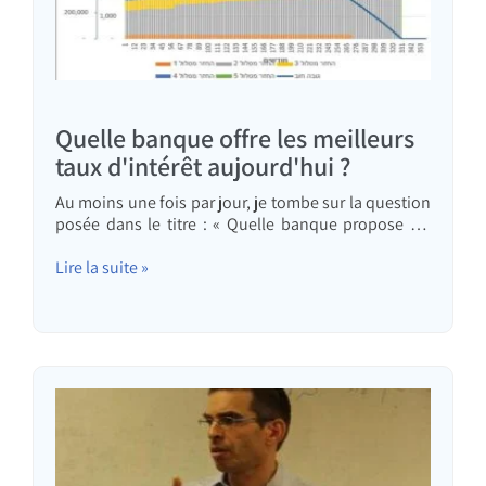
Quelle banque offre les meilleurs
taux d'intérêt aujourd'hui ?
Au moins une fois par jour, je tombe sur la question
posée dans le titre : « Quelle banque propose les
meilleurs taux d'intérêt aujourd'hui ? » Cette
question m'est posée au téléphone par des clients
Lire la suite »
potentiels qui hésitent à choisir un conseiller en
crédit immobilier, elle m'est envoyée par e-mail ou
je la vois…