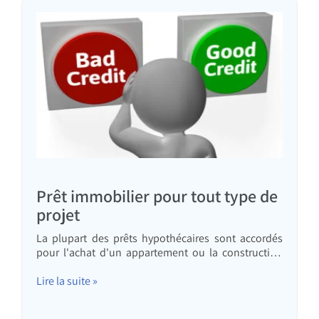
Prêt immobilier pour tout type de
projet
La plupart des prêts hypothécaires sont accordés
pour l'achat d'un appartement ou la construction
d'une maison. Cependant, le terme « prêt
hypothécaire » ne découle pas de l'objet du prêt,
Lire la suite »
mais de la garantie qui l'accompagne. Tout prêt
pour lequel un appartement est mis en gage afin de