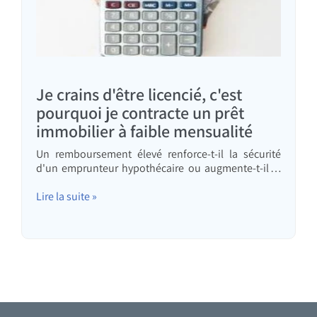
Je crains d'être licencié, c'est
pourquoi je contracte un prêt
immobilier à faible mensualité
Un remboursement élevé renforce-t-il la sécurité
d'un emprunteur hypothécaire ou augmente-t-il le
risque qu'il encourt ? J'ai reçu la visite d'un couple
sympathique dont les deux conjoints travaillent
Lire la suite »
dans le secteur des hautes technologies et gagnent
environ 30 000 NIS nets par mois. Ils ont demandé
un prêt hypothécaire de…