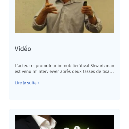
Vidéo
L'acteur et promoteur immobilier Yuval Shwartzman
est venu m'interviewer après deux tasses de tisane
et deux verres de limoncello préparés par ma
femme. Résultat : Apprenez à mieux nous connaître
Lire la suite »
: Quelque chose d'un peu différent… Une
conférence pour les enfants dans le cadre d'un
anniversaire…