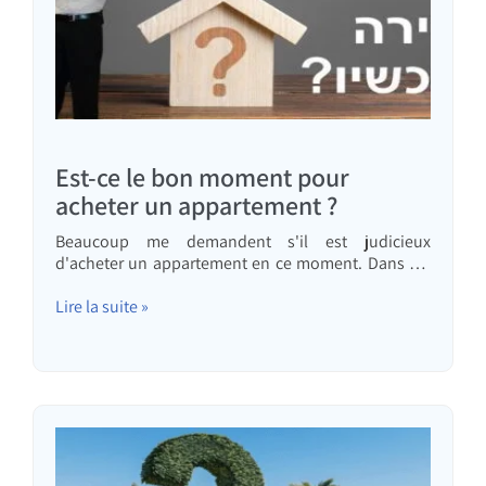
Est-ce le bon moment pour
acheter un appartement ?
Beaucoup me demandent s'il est judicieux
d'acheter un appartement en ce moment. Dans cet
article, j'ai essayé d'apporter une réponse claire | À
propos des prévisions, des prévisionnistes, des
Lire la suite »
médias et de la prise de décisions économiques