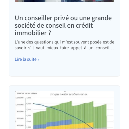
Un conseiller privé ou une grande
société de conseil en crédit
immobilier ?
L'une des questions qui m'est souvent posée est de
savoir s'il vaut mieux faire appel à un conseiller
privé, comme moi, ou à une " grande " société de
conseil en crédit immobilier. Tout d'abord, je félicite
Lire la suite »
tous ceux qui posent cette question. Cela signifie
qu'ils ont compris qu'ils n'obtiendraient pas de
bons conseils à la banque…