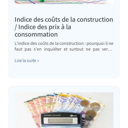
Indice des coûts de la construction
/ Indice des prix à la
consommation
L'indice des coûts de la construction : pourquoi il ne
faut pas s'en inquiéter et surtout ne pas verser
automatiquement des acomptes à l'entrepreneur
pour éviter de payer cet indice
Lire la suite »