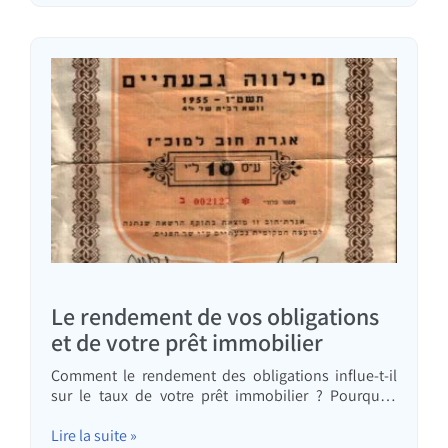
garantir son remboursement est appelé « prêt
hypothécaire ». Il est également possible de
contracter un prêt hypothécaire à des fins…
Le rendement de vos obligations
et de votre prêt immobilier
Comment le rendement des obligations influe-t-il
sur le taux de votre prêt immobilier ? Pourquoi,
lorsque le cours des obligations varie, le taux de
votre prêt immobilier change-t-il ? Et que faire avec
Lire la suite »