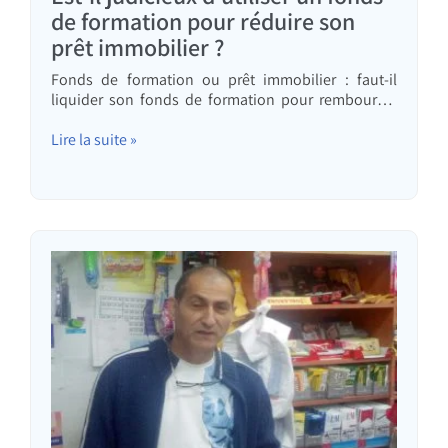
de formation pour réduire son
prêt immobilier ?
Fonds de formation ou prêt immobilier : faut-il
liquider son fonds de formation pour rembourser
son prêt immobilier ? C'est une question qui revient
sans cesse. Cliquez ici pour découvrir que la
Lire la suite »
réponse n'est pas aussi évidente qu'il n'y paraît
parfois.