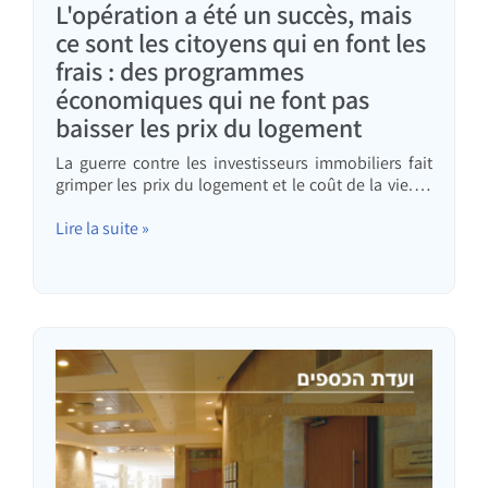
L'opération a été un succès, mais
ce sont les citoyens qui en font les
frais : des programmes
économiques qui ne font pas
baisser les prix du logement
La guerre contre les investisseurs immobiliers fait
grimper les prix du logement et le coût de la vie. Ni
le contrôle des loyers ni le logement social
n'amélioreront la situation. Comment faire face à la
Lire la suite »
hausse des prix des appartements et des loyers ?
Tour d'horizon des différentes mesures
économiques mises en place en Israël et dans le
monde – et de leurs conséquences.