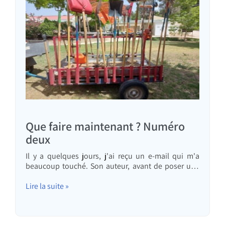
Que faire maintenant ? Numéro
deux
Il y a quelques jours, j'ai reçu un e-mail qui m'a
beaucoup touché. Son auteur, avant de poser une
question, m'a rappelé l'émission que j'avais
réalisée au début de la guerre et m'a confié qu'elle
Lire la suite »
l'avait aidé à traverser une période difficile de sa vie,
durant laquelle il avait, tout comme moi, souffert du
massacre lui-même, des images, des inquiétudes,