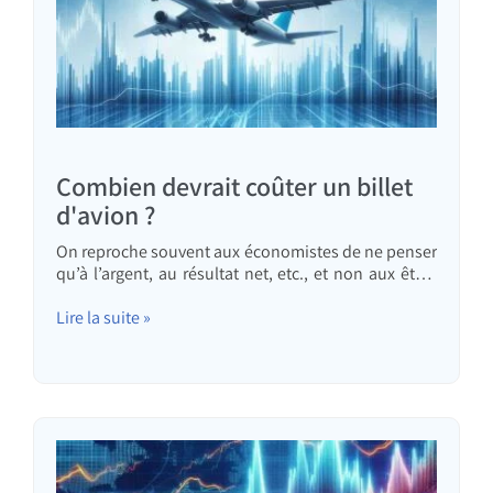
Combien devrait coûter un billet
d'avion ?
On reproche souvent aux économistes de ne penser
qu’à l’argent, au résultat net, etc., et non aux êtres
humains. On prétend également que l’économie est
une science (si tant est qu’elle en soit une) assez
Lire la suite »
simple et que toute personne dotée de bon sens la
comprend (ou, à l’inverse, que l’économie n’est pas
une science…