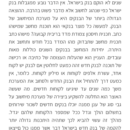
שנים לא הוקם בנק בישראל. אין הדבר נובע ממגבלות בנק
ישראל כפי שנהוג לחשוב אלא מדבר פשוט בהרבה. ההוצאה
הגדולה ביותר של הבנקים היא על מערכת המיחשוב של
הבנק. למעשה כל מוצר בנקאי הוא תוכנת מחשב שמישהו
כתב. תכנית חיסכון צמודת מדד בריבית קבועה? מישהו כתב
תכנית מחשב שתבדוק מהו המדד בכל חודש ותחשב את
היתרה. יחידות המחשב בבנקים השונים כוללות מאות
עובדים. העניין הוא שהעלות העצומה של כתיבה או רכישה
של תוכנה לבנק חדש זהה כמעט לחלוטין אם לבנק יש לקוח
אחד, עשרת אלפים לקוחות או מיליון לקוחות. כלומר, אין
כמעט דרך להתחיל את הבנק החדש ולסחוב את המערכת
משך כמה שנים עד שיגיעו לקוחות חדשים. מה שעשה
האוצר הוא החלטה להשקיע ביצירה של מערכת מיחשוב על
גבי סוג של ענן ממנה יוכלו בנקים חדשים לשכור שירותים
בתשלום הולך וגדל ככל שמספר הלקוחות שלהם יגדל.
מהלך זה עשוי להביא לכך שתהיה היתכנות גדולה יותר
להקמה של בנק חדש בישראל דבר אשר ממנו כול םייצאו