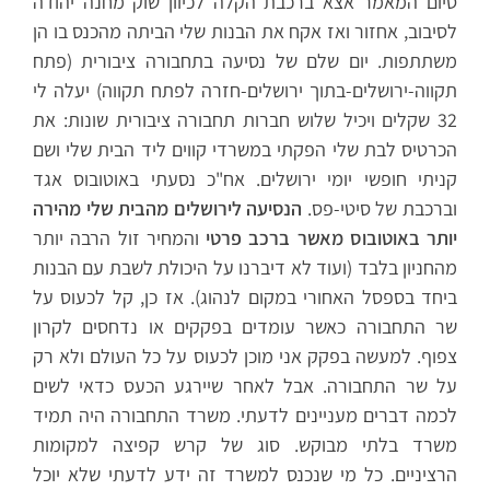
סיום המאמר אצא ברכבת הקלה לכיוון שוק מחנה יהודה
לסיבוב, אחזור ואז אקח את הבנות שלי הביתה מהכנס בו הן
משתתפות. יום שלם של נסיעה בתחבורה ציבורית (פתח
תקווה-ירושלים-בתוך ירושלים-חזרה לפתח תקווה) יעלה לי
32 שקלים ויכיל שלוש חברות תחבורה ציבורית שונות: את
הכרטיס לבת שלי הפקתי במשרדי קווים ליד הבית שלי ושם
קניתי חופשי יומי ירושלים. אח"כ נסעתי באוטובוס אגד
וברכבת של סיטי-פס.
הנסיעה לירושלים מהבית שלי מהירה
יותר באוטובוס מאשר ברכב פרטי
והמחיר זול הרבה יותר
מהחניון בלבד (ועוד לא דיברנו על היכולת לשבת עם הבנות
ביחד בספסל האחורי במקום לנהוג). אז כן, קל לכעוס על
שר התחבורה כאשר עומדים בפקקים או נדחסים לקרון
צפוף. למעשה בפקק אני מוכן לכעוס על כל העולם ולא רק
על שר התחבורה. אבל לאחר שיירגע הכעס כדאי לשים
לכמה דברים מעניינים לדעתי. משרד התחבורה היה תמיד
משרד בלתי מבוקש. סוג של קרש קפיצה למקומות
הרציניים. כל מי שנכנס למשרד זה ידע לדעתי שלא יוכל