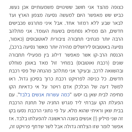
כצופה מהצד אני חושב ששינויים משמעותיים אכן נעשו.
כביש שש מאפשר היום למעשה נסיעה מצפון הארץ ועד
לבאר שבע ללא רמזור אחד. אבל איני מתרגש מכבישים
חדשים, הם ממילא נסתמים בשעות העומד. אני מתלהב
הרבה יותר מנתיבי תחבורה ציבורית לאוטובוסים (כאמור,
נסיעה באוטובוס לירושלים מהירה יותר מאשר נסיעה ברכב),
הכנסת הרב-קו אשר מאפשר דילוג בין מפעילי תחבורה
שונים (רכבת ואוטובוס) במחיר זול מאד באופן מוחלט
ובהשוואה לרכב. ובעיקר אני מתלהב מהנחה של פסי רכבת
חדשים. כל כניסה לפרויקט רכבת כרוך בסיכון גדול. ראו
למשל דעה של הכלכלן אדם רויטר על אי כדאיות הקו
מחיפה לבית שאן בו יסעו "
כמה עשרות אנשים בלבד
". עם
הפעלת הקו עברתי ליד מגרש החניה של תחנת הרכבת
בבית שאן וראיתי שהוא מלא. על פי נתוני הרכבת נסעו בקו
זה שני מיליון (!) אנשים בשנה הראשונה להפעלתו בלבד. אז
אפשר לומר שזו הצלחה גדולה אבל לשר שדחף פרויקט זה,