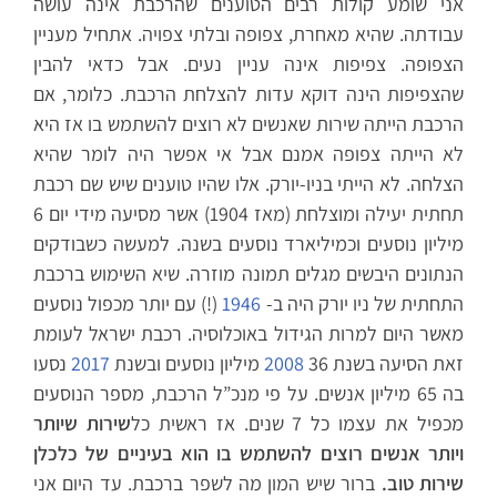
אני שומע קולות רבים הטוענים שהרכבת אינה עושה
עבודתה. שהיא מאחרת, צפופה ובלתי צפויה. אתחיל מעניין
הצפופה. צפיפות אינה עניין נעים. אבל כדאי להבין
שהצפיפות הינה דוקא עדות להצלחת הרכבת. כלומר, אם
הרכבת הייתה שירות שאנשים לא רוצים להשתמש בו אז היא
לא הייתה צפופה אמנם אבל אי אפשר היה לומר שהיא
הצלחה. לא הייתי בניו-יורק. אלו שהיו טוענים שיש שם רכבת
תחתית יעילה ומוצלחת (מאז 1904) אשר מסיעה מידי יום 6
מיליון נוסעים וכמיליארד נוסעים בשנה. למעשה כשבודקים
הנתונים היבשים מגלים תמונה מוזרה. שיא השימוש ברכבת
התחתית של ניו יורק היה ב-
1946
(!) עם יותר מכפול נוסעים
מאשר היום למרות הגידול באוכלוסיה. רכבת ישראל לעומת
זאת הסיעה בשנת
36 מיליון נוסעים ובשנת
2008
2017
נסעו
בה 65 מיליון אנשים. על פי מנכ”ל הרכבת, מספר הנוסעים
מכפיל את עצמו כל 7 שנים. אז ראשית כל
שירות שיותר
ויותר אנשים רוצים להשתמש בו הוא בעיניים של כלכלן
שירות טוב.
ברור שיש המון מה לשפר ברכבת. עד היום אני