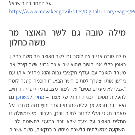
על התחבורה בישראל.
https://www.mevaker.gov.il/sites/DigitalLibrary/Pages/P
מילה טובה גם לשר האוצר מר
משה כחלון
מילה טובה אני רוצה לומר גם לשר האוצר מר משה כחלון.
באופן כללי אני חושב שהוא שר אוצר גרוע אשר קיבל את
משרד האוצר עם עודף תקציבי גבוה והוא מחזיר אותו עם
גירעון אותו יצטרך לסתום השר הבא. זו חוכמה קטנה לומר
“אצלי לא מעלים מסים” ואז ליצור מצב בו מחליפו יהיה חייב
להעלות מסים. תכנית הדגל של אוצר –
מחיר למשתכן
גם
היא דבר נוראי. אך עליה כתבתי בעבר וחוץ מזה מדובר על
מאמר חגיגי ועלי לחזור לחיוב. ובכן, בערוב ימי ממשלה זו
החליט האוצר על צעד שלא זכה כמעט לתשומת לב –
השקעה ממשלתית בלשכת מיחשוב בנקאית.
משך עשרות