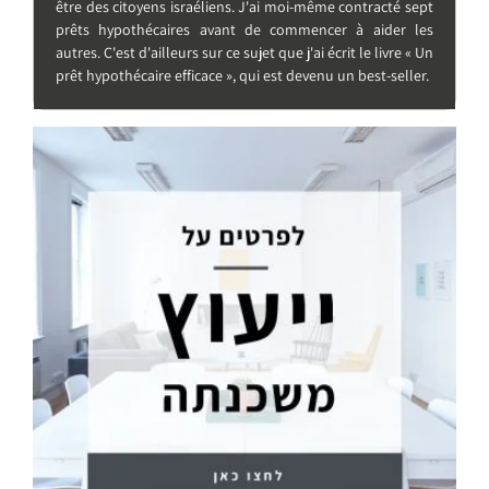
être des citoyens israéliens. J'ai moi-même contracté sept
prêts hypothécaires avant de commencer à aider les
autres. C'est d'ailleurs sur ce sujet que j'ai écrit le livre « Un
prêt hypothécaire efficace », qui est devenu un best-seller.