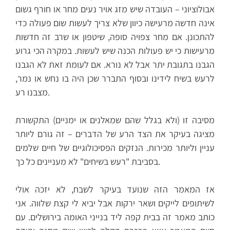
אבולוציוני – העובדה שיש מזג אויר נעים מחר או חורף גשום
אינה חדשה מרעישה כיוון שלא צריך לעשות שום פעולה כדי
להתכונן. אם מחר צפויה סופה, שיטפון או שרב זה חדשות
מרעישות כי יש פעולות הכנה שיש לעשות. במקרה הכי גרוע
הגבנו בתגובת יתר אבל לא נורא. אם לעומת זאת לא הגבנו
לרעש בשיח לידינו ובסוף התברר שכן היה בו נחש או נמר,
מצבנו רע.
מסיבה זו (ולא בגלל שהם שמאלנים או ימניים) התקשורת
מציגה בעיקר את הצד הרע של הדברים – זה גורם ליותר
עניין וליותר מכירות. הנזקים הפסיכולוגיים של חיים שלמים
בסביבת "רעש בשיחים" לא מעניינים כל כך.
אז המאמר הזה שנועד בעיקר לשבח, לא יזכה אולי
לשיתופים לייקים ושאר ירקות אבל יביא לי קצת שלווה. אני
כותב מאמר זה בבית קפה ליד בנייני האומה בירושלים. עם