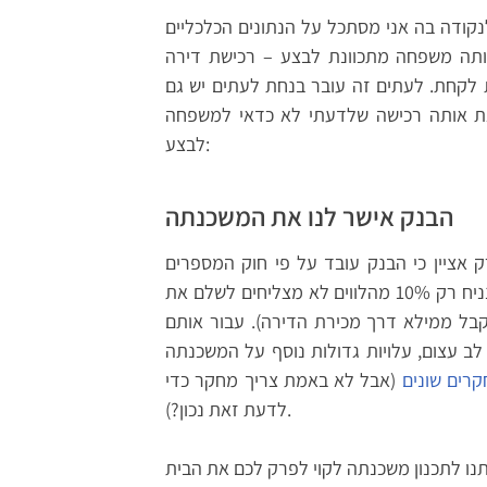
נקודה בה אני מסתכל על הנתונים הכלכליים
כוונת לבצע – רכישת דירה Y עם משכנתה X ואני נאלץ לומר
לקחת. לעתים זה עובר בנחת לעתים יש גם
את אותה רכישה שלדעתי לא כדאי למשפחה
לבצע:
הבנק אישר לנו את המשכנתה
 אציין כי הבנק עובד על פי חוק המספרים
הגדולים: על פי קבוצת קריטריונים מסויימת הסתבר לבנק שנניח רק 10% מהלווים לא מצליחים לשלם את
בל ממילא דרך מכירת הדירה). עבור אותם
 לב עצום, עלויות גדולות נוסף על המשכנתה
רים שונים
(אבל לא באמת צריך מחקר כדי
לדעת זאת נכון?).