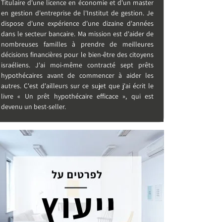
Titulaire d'une licence en économie et d'un master
en gestion d'entreprise de l'Institut de gestion. Je
dispose d'une expérience d'une dizaine d'années
dans le secteur bancaire. Ma mission est d'aider de
nombreuses familles à prendre de meilleures
décisions financières pour le bien-être des citoyens
israéliens. J'ai moi-même contracté sept prêts
hypothécaires avant de commencer à aider les
autres. C'est d'ailleurs sur ce sujet que j'ai écrit le
livre « Un prêt hypothécaire efficace », qui est
devenu un best-seller.