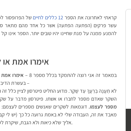
קראתי לאחרונה את הספר
12 כללים לחיים
של הפרופסור לפסי
עשר פרקים (הפתעה הפתעה) אשר כל אחד מהם מתאר סוג 
להמנע ממנה על מנת שחיינו יהיו טובים יותר. הספר אינו קל
אימרו אמת או 
במאמר זה אני רוצה להתמקד בכלל מספר 8 –
אימרו אמת א
בעשרת הדיברות הוזכר השקר כמשהו שכדאי להימנע ממנו –
לֹא תַעֲנֶה בְרֵעֲךָ עֵד שָׁקֶר. מדוע החליט פיטרסון לציין כל
השקר שאדם מספר לחברו או אשתו. פיטרסון מדבר על שקר
מספר לעצמו.
דוגמאות לשקרים שאנשים מספרים לעצמם: הב
מאבד את זה, העבודה שלי לא באמת גרועה כל כך (יש לי קבי
אליך שלא כיאות ולא הגבת, שיקרת לעצמך ושקר זה רק יילך ויגדל ויכביד יותר ויותר.