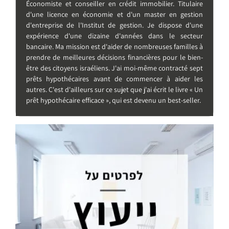
Économiste et conseiller en crédit immobilier. Titulaire
d'une licence en économie et d'un master en gestion
d'entreprise de l'Institut de gestion. Je dispose d'une
expérience d'une dizaine d'années dans le secteur
bancaire. Ma mission est d'aider de nombreuses familles à
prendre de meilleures décisions financières pour le bien-
être des citoyens israéliens. J'ai moi-même contracté sept
prêts hypothécaires avant de commencer à aider les
autres. C'est d'ailleurs sur ce sujet que j'ai écrit le livre « Un
prêt hypothécaire efficace », qui est devenu un best-seller.