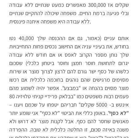
שקלים אז 300,000 מאפשרים כמעט שנתיים ללא עבודה
ובלי פגיעה ברמת החיים. משפחה שיכולה להתקיים שנתיים
ללא עבודה היא משפחה איתנה פיננסית.
אותם עניים (כאמור, גם אם ההכנסה שלך 40,000 נטו
בחודש, את בעיניי עניה אם החישוב נכסים פחות התחייבויות
שלך נותן מספר הקרוב לאפס או אם חודש ללא עבודה
יגרום לתחושת חוסר חמצן וחוסר ביטחון כלכלי) שסכום
כלשהו של כסף ישר גורם להם לרצון לצרוך מוצר או שירות
מסוימים מרגישים שהם נוהגים בחוכמה כלכלית אם רכשו
מוצר מסוים בהנחה או "במבצע". אפשר יהיה לשמוע מהם
פעמים רבות משפטים כמו "בבלאק פרידיי קניתי טלויזיה 80
אינטש ב- 5000 שקלים" חבריהם יטפחו על שכמם ויענו –
"לא כסף
". באופן כללי את הביטוי "לא כסף" אני שומע יותר
מאנשים שחסר להם כסף. אבל לקנות מוצר לא דרוש ולא
משנה באיזה סכום, זו החלטה כלכלית לא טובה. ההפרדה
בין ה"דרוש" ל"רצוי" היא זו שתקבע אם תתקדמו כלכלית או