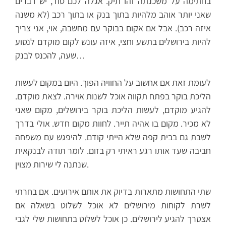
בחתימה על משכנתה זהו תיק. אגלה לכם סוד, יש דברים
שאני יותר אוהב מלהיות בתוך בנק או בתוך רכב (לא משנה
איזה רכב). אבל אם אקום בבוקר עם מחשבה, אוי, אני צריך
להיות בירושלים בתשע וחצי, איזה עונש לקום מוקדם לנסוע
שעה, להכנס לבנק…
לעומת זאת אם אחשוב על החוויה הפוך. היום במקום לעשות
הליכת בוקר בפתח תקווה אוכל לשנות אוירה. לצאת מוקדם.
להגיע מוקדם, לעשות הליכת בוקר בירושלים, מקום שאני
לא מכיר. מקום בו אהיה תייר. לחוות מקום חדש. אולי בדרך
לשבת גם בבית קפה שלא הייתי קודם. להיפגש עם משפחה
חביבה שעד אותו רגע ראיתי רק בזום. לומר תודה לבנקאית
שנתנה לי שירות מצוין.
שתי התחושות מתארות בדיוק את אותם אירועים. אם בחרתי
לשרת לקוחות מירושלים לא אוכל לשלוט בשאלה אם
אצטרך להגיע לירושלים. כן אוכל לשלוט בתחושות שלי לגבי