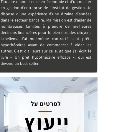
Titulaire d'une licence en économie et d'un master
en gestion d'entreprise de l'Institut de gestion. Je
dispose d'une expérience d'une dizaine d'années
dans le secteur bancaire. Ma mission est d'aider de
nombreuses familles à prendre de meilleures
décisions financières pour le bien-être des citoyens
israéliens. J'ai moi-même contracté sept prêts
hypothécaires avant de commencer à aider les
autres. C'est d'ailleurs sur ce sujet que j'ai écrit le
livre « Un prêt hypothécaire efficace », qui est
devenu un best-seller.