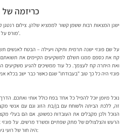
כריזמה של 
ישנן המצאות רבות ששמן קשור לממציא שלהן. צילום רנטגן 
משפט פיתגורס על שם… וכו'.
מורס על
על שם פונזי ישנה תרמית ותיקה ויעילה – הבטח לאנשים תשו
קח את כספם ממנו תשלם למשקיעים הקיימים את תשואתם (
ואת היתרה קח לעצמך. כל עוד ממשיכים להגיע משקיעים הכ
פונזי היה כל כך טוב "בעבודתו" שגם כאשר כבר ישב בכלא אנ
נוכל מיומן יוכל להפיל כל אחד בפח כולל אותי ואתכם. הדר
זה, ללכת הביתה ולשוחח עם בן/בת הזוג וגם עם אנשי מק
הנוכל ולכן מקבלים את העובדות כפשוטן. אם הם בעלי מקצו
הרעש והצלצולים של מתק שפתיים ומשרד מרשים. על פונזי 
היה חור של רועי גירון. אחר כך האזינו לכל פרקי הסכת מבריק זה: