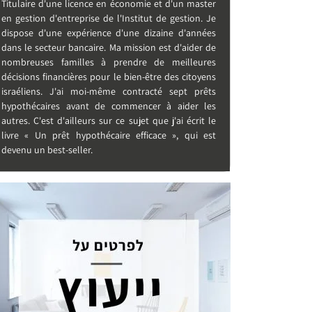
Titulaire d'une licence en économie et d'un master
en gestion d'entreprise de l'Institut de gestion. Je
dispose d'une expérience d'une dizaine d'années
dans le secteur bancaire. Ma mission est d'aider de
nombreuses familles à prendre de meilleures
décisions financières pour le bien-être des citoyens
israéliens. J'ai moi-même contracté sept prêts
hypothécaires avant de commencer à aider les
autres. C'est d'ailleurs sur ce sujet que j'ai écrit le
livre « Un prêt hypothécaire efficace », qui est
devenu un best-seller.