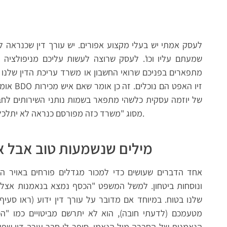
לעסק אמתי יש בעלי מקצוע אפורים. יש עורך דין שכנראה ל
שמעתם עליו וכו'. לעסק שרוצה לעשות עליכם מניפולציה יש
מתפארים בפניכם שרואי החשבון או משרד עריכת הדין שלנו ה
אומר שכ
של יוזמה עסקית כלשהי מתפאר בשמות נותני השירותים לחבר
מסוג "משרד כזה מפורסם כנראה לא יתלכלך עם לקוחות שאינם כשרים". ובכן, זה לא נכון.
מילים שנשמעות טוב אבל א
אחד הדברים שעושים כדי למכור מגדלים פורחים באויר ה
ונוסחות ביטחון. למשל המשפט "הכסף נמצא בנאמנות אצל
שלנו בטוח. במיוחד אם מדובר על עורך דין ידוע (ראו סעיף
מטעמכם (לדעתי חובה), הוא לא יתרשם מביטויים כמו "ה
הנאמנות של החברה מול הנאמן. סיפר לי חבר עורך דין שפ