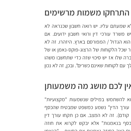
התרחקו משמות מרשימים
א שמעתם עליו. יש רואה חשבון שכנראה לא
 משרד עורכי דין ורואי חשבון ידועים. אם
וא הגדול / המפורסם בארץ. היזהרו. זה לא
ל הלקוחות של הרצוג-פוקס-נאמן או של BDO זיו האפט הם נוכלים. זה כן אומר שאם איש מכירות
ה שלו אז יש סיכוי שזה כדי שתחשבו משהו
ין לכם מושג מה משמעותן
וא להשתמש במילים שנשמעות "מקצועיות"
 עורך הדין" נשמע כמשפט שמבטיח שהכסף
 קודם). זה לא המצב. אם כן תקחו עורך דין
כסף בנאמנות" אלא יבקש לקרוא את חוזה
עם ראה בחוזה נאמנות את הסעיף – "הנאמן