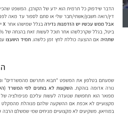
הדבר שידפוק כל תרמית הוא ידע של הקורבן. המשפט שהכי מ
דין/רואה חשבון/אשתי/חבר שלי או סתם לספור עד מאה לפני 
יכילו תמריץ לבורות בנוסח המחיר הרגיל הוא X אבל ממש עכשיו יש הזדמנות נדירה
בגלל שמישהו אחר
ביטל, בגלל שקרכלשהו אחר תוכל לעשות זאת בהנחה של 30%.
שתהיה
אם ההצעה כוללת לחץ זמן כלשהו.
תמיד היוועצו
עם 
הת
שמעתם בטלפון את המשפט "תבוא תתרשם מהמשרדים" ונדבר
נורה אדומה בוהקת.
השקעות לא בוחנים לפי המשרד (הש
מפואר הוא תחפושת שנועדה לעשות עליכם מניפולציה של ה
מקצועיים לא אכפת אם ההשקעה שלהם מנוהלת מהמקלט ב
במוזיאון. משקיעים לא מקצועיים מניחים שמי שמשלם הרבה על