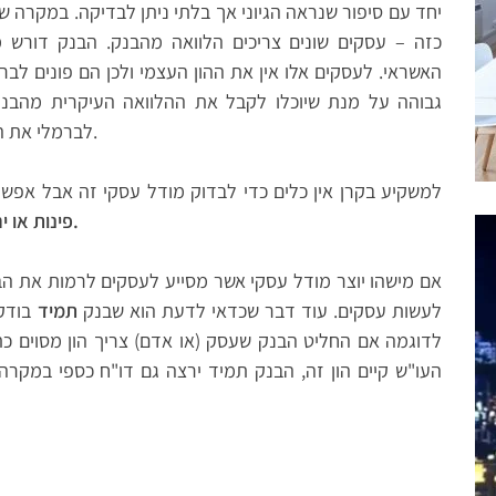
יחד עם סיפור שנראה הגיוני אך בלתי ניתן לבדיקה. במקרה ש
כזה – עסקים שונים צריכים הלוואה מהבנק. הבנק דורש 
האשראי. לעסקים אלו אין את ההון העצמי ולכן הם פונים לבר
גבוהה על מנת שיוכלו לקבל את ההלוואה העיקרית מהבנ
לברמלי את הכסף וברמלי משלם למשקיעים תשואה גבוהה.
למשקיע בקרן אין כלים כדי לבדוק מודל עסקי זה אבל אפ
פינות או ירמה במקום אחד, יעשה זאת גם במקום אחר.
אם מישהו יוצר מודל עסקי אשר מסייע לעסקים לרמות את הב
לעשות עסקים. עוד דבר שכדאי לדעת הוא שבנק
תמיד
בודק 
לדוגמה אם החליט הבנק שעסק (או אדם) צריך הון מסוים כ
העו"ש קיים הון זה, הבנק תמיד ירצה גם דו"ח כספי במקר