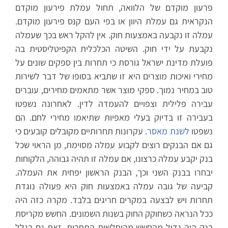
פרעון מוקדם של הלוואה, תחול עמלת פירעון מוקדם
הנקראית גם עמלת היוון או בפי העם קנס פירעון מוקדם.
עמלה זו נקבעה באמצעות חוק. אין להקל ראש בכך שעמלה
נקבעת על ידי חוק. השיטה הכלכלית הקפיטליסטית בה
פועלת מדינת ישראל גורסת כי תחרות בין ספקים שונים על
מחירי ואיכות מוצרים היא זו שתביא בסופו של דבר לשירות
טוב במחיר נמוך. ספקי מוצר אשר מתאמים מחירים, עוברים
עבירה פלילית וצפויים להעמדה לדין. לאחרונה נשפטו
בעבירה זו בדיוק בעלי מאפיות שתיאמו מחירי לחם. הם
נשפטו
לשנת מאסר
. עקרונות תחרותיים מקובלים קובעים כי
גם אם הבנקים רוצים לקבוע עמלה מסוימת, מן הראוי שכל
בנק יקבע עמלה כרצונו, אם עמלה זו תהיה גבוהה, הלקוחות
יבחרו בבנק השני וכך, הבנק הראשון יפחית את העמלה.
קביעה של גובה עמלה באמצעות חוק היא פעולה נוגדת
תחרות ויש לבצעה במקרים חריגים בלבד. מקרה כזה היה
ככל הנראה כשחוקק החוק בשנות השמונים. החשש מקריסת
בנק היה גדול מהחשש מהיחלשות התחרות. זאת גם בגלל