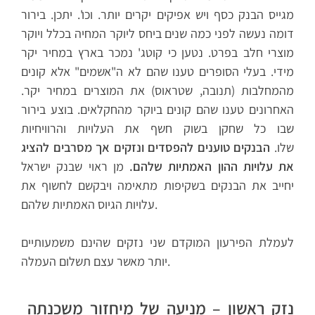
מגייס הבנק כסף ויש אפיקים יקרים יותר. וכו'. יתכן. בירור
דומה נעשה לפני כמה שנים ביחס ליוקר המחיה בכלל ויוקר
מוצרי חלב בפרט. נטען כי קוטג' נמכר בארץ במחיר יקר
מידי. בעלי הסופרים טענו שהם לא ה"אשמים" אלא קונים
מהמחלבות (תנובה, שטראוס) את המוצרים במחיר יקר.
האחרונים טענו שהם קונים ביוקר מהחקלאים. בוצע בירור
שבו כל שחקן בשוק חשף את העלויות והרוויחיות
שלו.
הבנקים טוענים להפסדים ונזקים אך מסרבים להציג
את עלויות ההון האמתיות שלהם.
מן ראוי שבנק ישראל
יחייב את הבנקים בשקיפות מתאימה ויבקשם לחשוף את
עלויות הגיוס האמתיות שלהם.
לעמלת הפירעון המוקדם שני נזקים שהינם משמעותיים
יותר מאשר עצם תשלום העמלה.
נזק ראשון – מניעה של מיחזור משכנתה