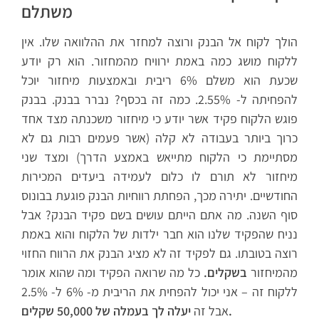
משתלם
הולך לקוח אל הבנק ורוצה למחזר את ההלוואה שלו. אין
ללקוח מושג כמה באמת ירוויח מהמחזור. הוא רק יודע
שכעת הוא משלם 6% ריבית ובאמצעות מיחזור יוכל
להפחיתה ל- 2.55%. כמה זה בכסף? נברר בבנק. בבנק
פוגש הלקוח פקיד אשר יודע כי מיחזור משכנתה מצד אחד
כרוך ביותר בעבודה לא קלה (אשר פעמים רבות גם לא
מסתיימת כי הלקוח מתייאש באמצע הדרך) ומצד שני
מיחזור לא תורם לו כלום לעמידה ביעדים המכירות
החודשיים. יתירה מכך, הפחתת רווחיות הבנק פוגעת בבונוס
סוף השנה. מה אתם הייתם עושים בשם פקיד הבנק? אבל
נניח שהפקיד שלנו הוא חבר ילדות של הלקוח והוא באמת
רוצה בטובתו. גם לפקיד זה לא מציג הבנק את הרווח החזוי
מהמיחזור
בשקלים.
כל מה שרואה הפקיד ומה שהוא אומר
ללקוח זה – אני יכול להפחית את הריבית מ- 6% ל- 2.5%
יעלה לך בעמלה של 50,000 שקלים.
אבל זה