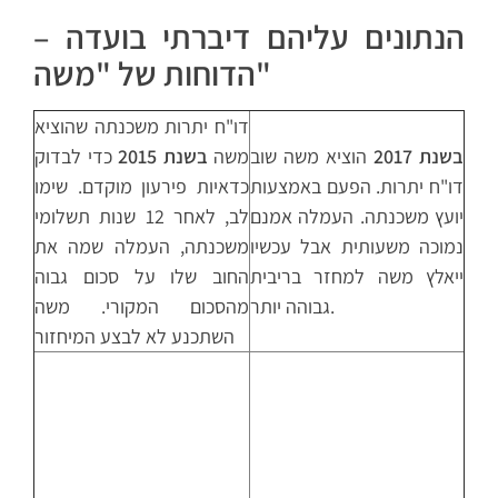
הנתונים עליהם דיברתי בועדה –
הדוחות של "משה"
דו"ח יתרות משכנתה שהוציא
בשנת 2017
הוציא משה שוב
משה
בשנת 2015
כדי לבדוק
דו"ח יתרות. הפעם באמצעות
כדאיות פירעון מוקדם. שימו
יועץ משכנתה. העמלה אמנם
לב, לאחר 12 שנות תשלומי
נמוכה משעותית אבל עכשיו
משכנתה, העמלה שמה את
ייאלץ משה למחזר בריבית
החוב שלו על סכום גבוה
גבוהה יותר.
מהסכום המקורי. משה
השתכנע לא לבצע המיחזור