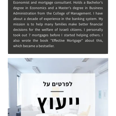
Economist and mortgage consultant. Holds a Bachelor's
degree in Economics and a Master's degree in Business
Administration from the College of Management. I have
about a decade of experience in the banking system. My
mission is to help many families make better financial
decisions for the welfare of Israeli citizens. I personally
took out 7 mortgages before I started helping others. I
also wrote the book "Effective Mortgage" about this,
which became a bestseller.