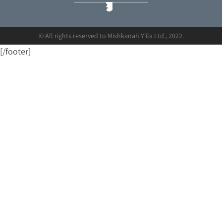
© All rights reserved to Mishkanah Y'ila Ltd., 2022.
[/footer]