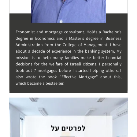
Economist and mortgage consultant. Holds a Bachelor's
degree in Economics and a Master's degree in Business
Administration from the College of Management. I have
about a decade of experience in the banking system. My
mission is to help many families make better financial
decisions for the welfare of Israeli citizens. I personally
took out 7 mortgages before I started helping others. I
also wrote the book "Effective Mortgage" about this,
which became a bestseller.