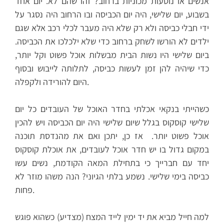
אנשים או נוסעות מכוניות ברחוב? זהו שהם לא. יום אחד
בשבוע, יום שלישי, היה יום הכביסה ובו הרחוב היה נסגר על
ידי חבלי כביסה ולא רק שלא היה מעבר לכלי רכב אלא שגם
ילדים לא הורשו לשחק ברחוב כדי שלא ילכלכו את הכביסה.
ביום שלישי היו נשות הבית מבשלות אוכל פשוט וקל יותר,
כדי שיהיה להן זמן לעשות כביסה, לתלותה לייבוש ובסוף
היום להורידה ולקפלה.
כשהייתי בנקאי אכלתי בחדר האוכל של העובדים כל יום
שלישי קוסקוס בגלל שיום שלישי היה יום הכביסה ויש להכין
אוכל פשוט יותר. אז כן, יתכן ואם את מהנדסת תוכנה
במקום גדול בו יש חדר אוכל לעובדים, את אוכלת קוסקוס
יחד עם חברייך כי בתחילת המאה הקודמת, נשים עשו
כביסה בימי שלישי.
נשמע בלתי הגיוני? הנה משהו מוזר לא
פחות.
למה חייל מביא את יד ימין לייד המצח (מצדיע) כשהוא פוגש