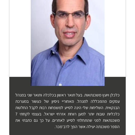
כלכלן ויועץ משכנתאות. בעל תואר ראשון בכלכלה ותואר שני במנהל
עסקים מהמכללה למנהל. מאחוריי ניסיון של כעשור במערכת
הבנקאית. השליחות שלי הינה לסייע למשפחות רבות לקבל החלטות
כלכליות טובות יותר למען רווחת אזרחי ישראל. בעצמי לקחתי 7
משכנתאות לפני שהתחלתי לסייע לאחרים. על כך גם כתבתי את
הספר משכנתה יעילה אשר הפך לרב־מכר.