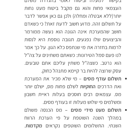
בקישור למעלה וביטוח לאומי בהגדרה משלם
העצמאי פחות והוא גם מקבל ביטוח מעט נחות
יותר(ללא אבטלה ומחלה) ולכן גם כאן אפשר לדבר
על תשלום זהה. מדוע חשוב לדעת זאת? כי כשאדם
חושב שהמערכת אינה הגונה הוא נעשה ממורמר
והביצועים שלו נפגעים. תגובה נוספת היא לנסות
לרמות בחזרה את מי שנתפס כלא הגון. על כך אמר
לנו פעם סמל הטירונות: כשאתם משתינים על צה"ל
הוא נרטב. כשצה"ל משתין עליכם אתם טובעים.
עסק שרוצה להיות בר קיימא מתנהל כחוק.
תשלום עודף מסים
– מי שלא מכיר את המערכת
ואת הדרכים
החוקיות
לשלם פחות מס, ישלם יותר
מס. עצמאים רבים חוסכים בעלות ראיית חשבון
ומשלמים פי שלוש מעלות זו בעודף מסים.
תשלום מעט מידי מסים –
מס הכנסה משולם
במהלך השנה השוטפת על פי הערכת הרווח
השנתי. התשלומים השוטפים נקראים
מקדמות
.