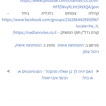
https://www.youtube.com/channel/UC0Um-
HFfZWvyXLXrt3XtXQA/join
קהילת צומחים כלכלית ביחד –
https://www.facebook.com/groups/216286442895096?
locale=he_IL
קורס נדל"ן חוקי המשחק –
https://nadlanrules.co.il/
פורסם ב:
התפתחות אישית
מתויג כ:
התפתחות אישית
,
ניהול עסק
ניווט
האם יהיה לך בן
שאלה מהקהל – הסנטימנטים או
או בת?
הכסף והבריאות?