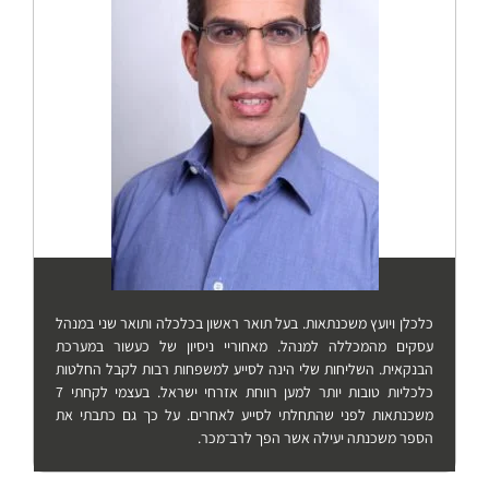
כלכלן ויועץ משכנתאות. בעל תואר ראשון בכלכלה ותואר שני במנהל
עסקים מהמכללה למנהל. מאחוריי ניסיון של כעשור במערכת
הבנקאית. השליחות שלי הינה לסייע למשפחות רבות לקבל החלטות
כלכליות טובות יותר למען רווחת אזרחי ישראל. בעצמי לקחתי 7
משכנתאות לפני שהתחלתי לסייע לאחרים. על כך גם כתבתי את
הספר משכנתה יעילה אשר הפך לרב־מכר.