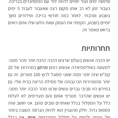
שלושה ימים ועוד יומיים להיות יחד עם הפנסיונרים בבריכה.
כעבור זמן לא רב אותו מקום רצה שאעבור לעבוד 5 ימים
בשבוע וסרבתי. לאחר כמה חודשי בריכה וסידורים משך
יומיים בשבוע, הקמתי את העסק שאת הלוגו שלו אתם רואים
בראש מאמר זה.
תחרותיות
יש הרבה אנשים בעולם שרצים הרבה הרבה יותר מהר ממני.
למעשה באולימפיאדה אנשים רצים
מרתון
במהירות של 20
קמ"ש שזה יותר ממה שאני מסוגל לרוץ 100 מטרים. זה גם
יותר מהמהירות הכי גבוהה של מסילת הריצה בבית שלי. גם
במירוץ היו סביבי גברים ונשים שרצו מהר הרבה יותר ממני.
יש אנשים שהדבר מטריף אותם והם מעדיפים לא לעלות
כלל על המסלול בגלל שאחרים טובים מהם. אני חושב שזה
פספוס גדול. חלק מהעניין הוא להיות הגרסה הטובה ביותר
של עצמך ולהיות על מסלול התקדמות
אישי
. אם בגלל