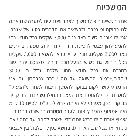
המשכיות
אחד הקשיים הוא להמשיך לאחר שמגיעים למטרה שנראתה
לנו רחוקה ומורכבת ולהשאיר את הדברים כסוג של שגרה.
אנשים מוכנים לשים בצד נניח 3,000 שקלים בכל חודש כדי
להגיע להון עצמי לרכישת דירה. קנו דירה. מפסיקים לשים
בצד 3,000 שקלים. חבל. עדיין כדאי להשאיר 3,000 שקלים
בכל חודש. גם כשיש בבעלותכם דירה, מצבכם יהיה טוב
בהרבה אם בכל חודש ההון שלכם יגדל ב- 3000
שקלים(+כמובן התשואה על מה שכבר צברתם). גם אני
הרגשתי קושי לקום בבוקר להמשך ריצות לאחר ש"הגעתי"
למטרתי. כדי להחמיר את המצב התחילו גשמים ונהיה קריר
בבוקר. ובכן, מטרתי לא הייתה לרוץ 10 ק"מ. לסיים 10 ק"מ
היה
אמצעי
להמריץ אותי לעבר
המטרה
החשובה בהרבה –
אימוץ אורח חיים בריא יותר(כדי שאוכל לקחת על כתפיי את
נינותיי או מכל סיבה אחרת). בנושא כסף, הבלבול בין אמצעי
לבין מטרה מתרחש לעתים קרובות. ממליץ להשקיע