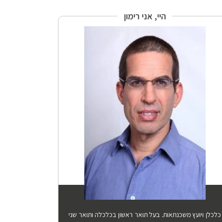
היי, אני רימון
כלכלן ויועץ משכנתאות. בעל תואר ראשון בכלכלה ותואר שני