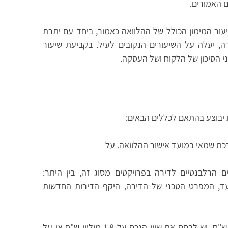
 האמורים.
יעור המימון הכולל של ההלוואה כאמור, ביחד עם יתרת
ה, יעלה על השיעורים הנקובים לעיל. בקביעת שיעור
י הסיכון של הלקוח ושל העסקה.
רלבנטיים לדירה בפרויקטים מסוג זה, בין היתר:
היעד, המפרט הטכני של הדירה, היקף הדירות החדשות
(2) במקרה בו הערכת השמאי עולה על 1.8 מיליון ש"ח, יש לבסס את שווי הנכס על 1.8 מיליון ש"ח או על