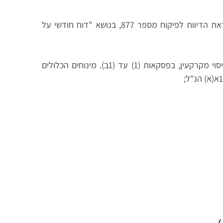
כהגדרתה בסעיף 15 להוראת הדיווח לפיקוח מספר 877, בנושא "דוח חודשי על
כהגדרתו בסעיף 16א(א) לחוק מיסוי מקרקעין, בפסקאות (1) עד (1ב). מינוחים הכלולים