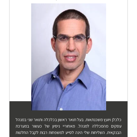
כלכלן ויועץ משכנתאות. בעל תואר ראשון בכלכלה ותואר שני במנהל
עסקים מהמכללה למנהל. מאחוריי ניסיון של כעשור במערכת
הבנקאית. השליחות שלי הינה לסייע למשפחות רבות לקבל החלטות