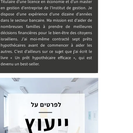
Titulaire d'une licence en économie et d'un master
en gestion d'entreprise de l'Institut de gestion. Je
dispose d'une expérience d'une dizaine d'années
dans le secteur bancaire. Ma mission est d'aider de
nombreuses familles à prendre de meilleures
décisions financières pour le bien-être des citoyens
israéliens. J'ai moi-même contracté sept prêts
hypothécaires avant de commencer à aider les
autres. C'est d'ailleurs sur ce sujet que j'ai écrit le
livre « Un prêt hypothécaire efficace », qui est
devenu un best-seller.