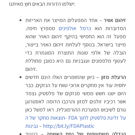
ישלמו הדורות הבאים חוץ מאיתנו:
זיהום אוויר
– אחד המפעלים המייצר את האריזות
המדוברות הוא
כרמל אולפינים
ממפרץ חיפה.
מפעל זה הוא החמישי בהיקף זיהום האויר שהוא
מייצר בישראל. בנוסף לעלויות זיהום האויר בייצור,
הובלה של אלפי טונות התוצרת המוגמרת כדי
לעטוף מלפפונים ועגבניות גם היא כמובן מחוללת
זיהום.
הרעלת מזון –
כיוון שהחומרים האלו הינם חדשים
יחסית עוד אין מחקרים ארוכי טווח על הנזקים. כבר
היום ישנו חשש ממשי מנזקים של פלסטיק נצמד
אשר רכיביו זולגים למזון והרכבו הדומה לאסטרוגן
גורם לשיבוש המערכת ההורמונלית. ראו למשל כאן
תוצאות מחקר של ה- FDA על זליגת פלסטיק לתוך
http://bit.ly/FDAPlastic
–
גבינות
הגדלה משמעותית של נפח האשפה –
בניגוד