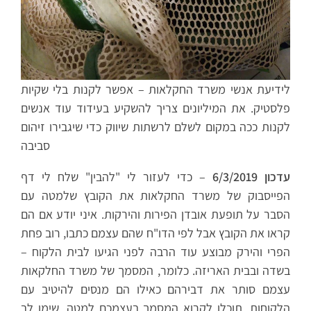
לידיעת אנשי משרד החקלאות – אפשר לקנות בלי שקיות
פלסטיק. את המיליונים צריך להשקיע בעידוד עוד אנשים
לקנות ככה במקום לשלם לרשתות שיווק כדי שיגבירו זיהום
סביבה
עדכון 6/3/2019
– כדי לעזור לי "להבין" שלח לי דף
הפייסבוק של משרד החקלאות את הקובץ שלמטה עם
הסבר על תופעת אובדן הפירות והירקות. איני יודע אם הם
קראו את הקובץ אבל לפי הדו"ח שהם עצמם כתבו, רוב פחת
הפרי והירק מבוצע עוד הרבה לפני הגיעו לבית הלקוח –
בשדה ובבית האריזה. כלומר, המסמך של משרד החלקאות
עצמם סותר את דבירהם כאילו הם מנסים להיטיב עם
הלקוחות. תוכלו לקרוא המסמך בעצמכם למטה. שימו לב