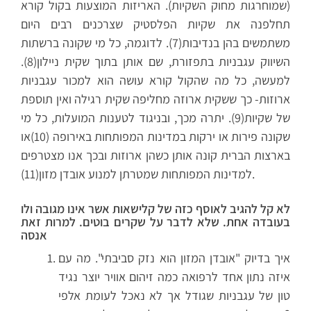
(שמוחרגות מחוק השקיות). האריזות המוצעות בקול קורא
תחלפנה את שקיות הפלסטיק שצרכנים רבים היום
משתמשים בהן בנדיבות(7). לדוגמה, כל מי שקונה ברשתות
השיווק עגבניות בתפזורת, שם אותן בתוך שקית ניילון(8).
למעשה, כל מה שהקול קורא עושה הוא למכור עגבניות
ארוזות- כך ששקית ארוזה מחליפה שקית רגילה ואין תוספת
של שקיות(9). יתרה מכך, ובניגוד לטענות המועלות, כל מי
שקונה פירות או ירקות במדינות המפותחות באירופה (10)או
בארצות הברית קונה אותן כשהן ארוזות ובכך אנו מצטרפים
למדינות המפותחות שמטרתן למנוע אובדן מזון(11).
לא קל להגיב לאוסף כזה של קלישאות אשר אינו מגובה ולו
בעובדה אחת. שלא לדבר על שקרים בוטים. למרות זאת
אנסה
איך בדיוק "אובדן המזון הוא נזק סביבתי". מה עם
איזה נתון אחד לרפואה כמה זיהום אוויר יוצר נגיד
טון של עגבניות שגודל אך לא נאכל לעומת אלפי