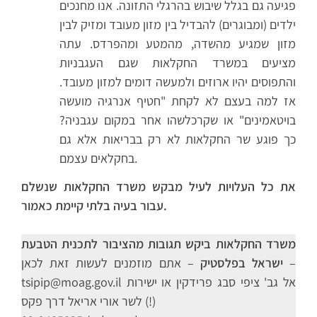
פגיעה גם בגלל שיבוש בהרגלי התזונה. אנו מחנכים
ילדים (ומבוגרים) להבדיל בין מזון מעובד ומזיק לבין
מזון שמגיע מהשדה, מהמטע ומהפרדס. עתה
מציעים במשרד החקלאות שגם העגבניות
והתפוסים יהיו ארוזים ולמעשה דומים למזון מעובד.
אז למה בעצם לא לקחת "חטיף אנרגיה מועשה
בויטאמינים" או שקרכלשהו אחר במקום עגבניה?
כך פוגע שר החקלאות לא רק בבריאות אלא גם
בחקלאים עצמם.
את כל העלויות לעיל מבקש משרד החקלאות שנשלם
עבור בעיה בלתי קיימת כאמור.
משרד החקלאות ביקש תגובות מהציבור לתכנית הטבעת
ישראל בפלסטיק
– אתם מוזמנים לעשות זאת לכאן –
tsipip@moag.gov.il אל גב' ציפי סבג פרידקין או ישירות
לשר אורי אריאל דרך פקס (!)