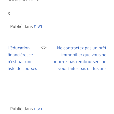
g
דעות
Publié dans
Navigation
de
L'éducation
Ne contractez pas un prêt
financière, ce
immobilier que vous ne
l’article
n'est pas une
pourrez pas rembourser : ne
liste de courses
vous faites pas d'illusions
דעות
Publié dans