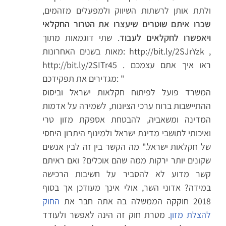
ולתת אותן לרשתות השיווק ולמפעלים מזהמים,
שכרו איתם שוטרים שיעצרו את הטרור החקלאי
ויאפשרו לחקלאים לעבוד
. שתי דוגמאות מתוך
מאות בשנים האחרונות: http://bit.ly/2SJrYzk ,
http://bit.ly/2SITr45 . ראו איך אתם עצמכם
מגדירים את תפקידכם: "
​​​המשרד פועל לפיתוח חקלאות ישראל וביסוס
ההתיישבות ברוח ערכי הציונות, לשמירה על אדמות
המדינה ומשאביה, להבטחת אספקת מזון טרי
ואיכותי לתושבי מדינת ישראל ולמינוף היתרון היחסי
של חקלאות ישראל.​" מה הקשר בין זה לבין אנשים
שקונים יותר ירקות ממה שהם אוכלים? ואם ראיתם
קשר מדוע לא להסביר על חשיבות הרכישה
במידה? אדוני השר, אולי אינך מעודכן אך בסוף
2018 חוקקה הממשלה בה אתה חבר את
החוק
להצלת מזון
. מטרת חוק זה הינה לאפשר ולעודד