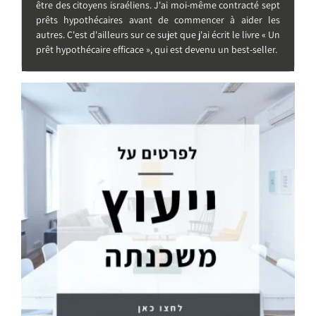
être des citoyens israéliens. J'ai moi-même contracté sept
prêts hypothécaires avant de commencer à aider les
autres. C'est d'ailleurs sur ce sujet que j'ai écrit le livre « Un
prêt hypothécaire efficace », qui est devenu un best-seller.