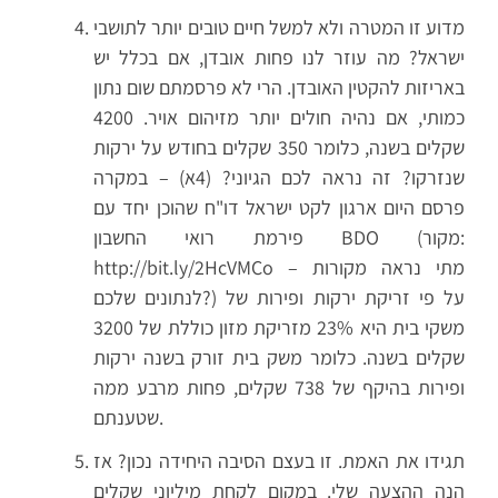
מדוע זו המטרה ולא למשל חיים טובים יותר לתושבי
ישראל? מה עוזר לנו פחות אובדן, אם בכלל יש
באריזות להקטין האובדן. הרי לא פרסמתם שום נתון
כמותי, אם נהיה חולים יותר מזיהום אויר. 4200
שקלים בשנה, כלומר 350 שקלים בחודש על ירקות
שנזרקו? זה נראה לכם הגיוני? (4א) – במקרה
פרסם היום ארגון לקט ישראל דו"ח שהוכן יחד עם
פירמת רואי החשבון BDO (מקור:
http://bit.ly/2HcVMCo – מתי נראה מקורות
לנתונים שלכם?) על פי זריקת ירקות ופירות של
משקי בית היא 23% מזריקת מזון כוללת של 3200
שקלים בשנה. כלומר משק בית זורק בשנה ירקות
ופירות בהיקף של 738 שקלים, פחות מרבע ממה
שטענתם.
תגידו את האמת. זו בעצם הסיבה היחידה נכון? אז
הנה ההצעה שלי. במקום לקחת מיליוני שקלים