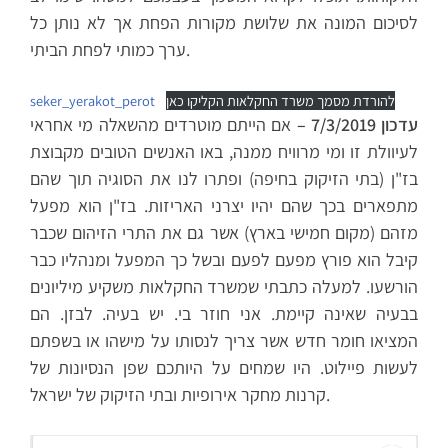
לסיכום המונה את שלושת מקורות הפחת אך לא נותן כל
ערך כמותי לפחת הביתי.
להורדת מסמך משרד החקלאות הקליקו כאן
seker_yerakot_perot
עדכון 7/3/2019 –
אם הייתם מוטרדים מהשאלה מי אחראי
לעיוולת זו ומי מרוויח ממנה, באו האנשים הטובים מקבוצת
בז"ן (בתי הזיקוק בחיפה) ופתרו לנו את הסוגיה תוך שהם
מתפארים בכך שהם יהיו יצרני האריזות. בז"ן הוא מפעל
מזהם (מקום חמישי בארץ) אשר גם את התרי הזיהום שכבר
קיבל הוא פורץ מפעם לפעם ובשל כך המפעל ומנהליו כבר
הורשעו. למעלה כתבתי שמשרד החקלאות משקיע מיליונים
בבעיה שאינה קיימת. אני חוזר בי. יש בעיה. לבזן. הם
המציאו חומר חדש אשר צריך לנסותו על מישהו או בשפתם
לעשות פיילוט. היו שמחים על היותכם שפן הנסיונות של
קרנות מחקר אירופיות ובתי הזיקוק של ישראל.