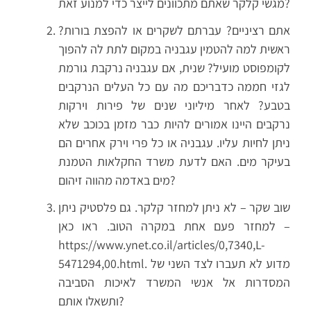
מגשי קלקר שאתם מתכוונים לייצר כדי למנוע זאת?
אתם רציניים? עברתם לשקרים או להפצת בורות?
ראשית למה להטמין עגבניה במקום לתת לה להפוך
לקומפוסט מועיל? שנית, אם עגבניה נרקבת גורמת
לגזי חממה כדבריכם מה עם כל העלים הנרקבים
בטבע? לאחר מיליוני שנים של פירות וירקות
נרקבים היינו אמורים להיות כבר מזמן בכוכב שלא
ניתן לחיות עליו. עגבניה או כל פרי וירק אחרים הם
בעיקר מים. האם לדעת משרד החקלאות הטמנת
מים באדמה מהווה זיהום?
שוב שקר – לא ניתן למחזר קלקר. גם פלסטיק ניתן
למחזר פעם אחת במקרה הטוב. ראו כאן –
https://www.ynet.co.il/articles/0,7340,L-
5471294,00.html. מדוע לא תעברו לצד השני של
המסדרות אל אנשי המשרד לאיכות הסביבה
ותשאלו אותם?