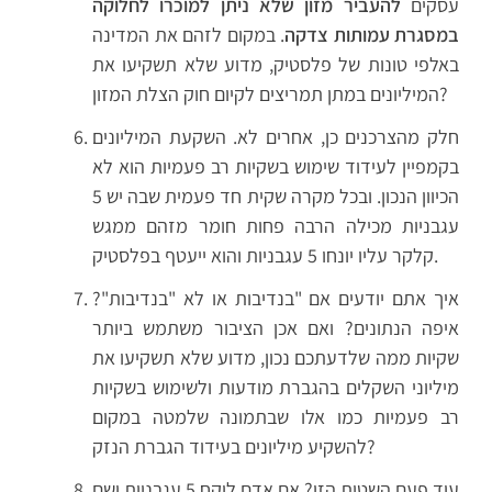
עסקים
להעביר מזון שלא ניתן למוכרו לחלוקה
במסגרת עמותות צדקה
. במקום לזהם את המדינה
באלפי טונות של פלסטיק, מדוע שלא תשקיעו את
המיליונים במתן תמריצים לקיום חוק הצלת המזון?
חלק מהצרכנים כן, אחרים לא. השקעת המיליונים
בקמפיין לעידוד שימוש בשקיות רב פעמיות הוא לא
הכיוון הנכון. ובכל מקרה שקית חד פעמית שבה יש 5
עגבניות מכילה הרבה פחות חומר מזהם ממגש
קלקר עליו יונחו 5 עגבניות והוא ייעטף בפלסטיק.
איך אתם יודעים אם "בנדיבות או לא "בנדיבות"?
איפה הנתונים? ואם אכן הציבור משתמש ביותר
שקיות ממה שלדעתכם נכון, מדוע שלא תשקיעו את
מיליוני השקלים בהגברת מודעות ולשימוש בשקיות
רב פעמיות כמו אלו שבתמונה שלמטה במקום
להשקיע מיליונים בעידוד הגברת הנזק?
עוד פעם השטות הזו? אם אדם לוקח 5 עגבניות ושם