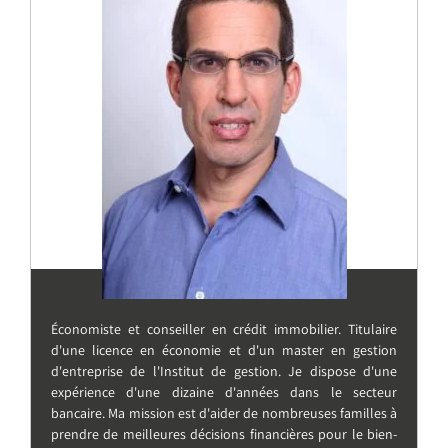
Économiste et conseiller en crédit immobilier. Titulaire
d'une licence en économie et d'un master en gestion
d'entreprise de l'Institut de gestion. Je dispose d'une
expérience d'une dizaine d'années dans le secteur
bancaire. Ma mission est d'aider de nombreuses familles à
prendre de meilleures décisions financières pour le bien-