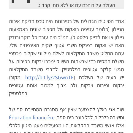
העולה על רוחכם עם או ללא מתן קרדיט
אחד הסיוטים הגדולים של בטירונות היה טכס בדיקת איכות
הניילון (כלומר עטיפה בואקום של חפצים שונים באמצעות
ניילון או אם לדייק פלסטיק). המ"כ היה עובד כל בוקר ובודק
האם יש ואקום בפנקס השבי עטוף שקית האינפוזיה שלי.
עתה החליט משרד החקלאות לשלם מיליוני שקלים מכספי
משלם המסים כדי שרשתות השיווק ימכרו ירקות בפירות על
מגשי קלקר עטופים בפלסטיק. לדברי משרד החקלאות
) יש בעיה של השלכת
http://bit.ly/2SGwnTE
(מקור:
ירקות ופירות וירקות ולכן צריך למכור אותם עטופים
בפלסטיק.
שוב אני נאלץ להצטער שאין אף מסגרת המחייבת סף של
וחשיבה כלכלית לכל בוגר בית ספר.
Éducation financière
אילו אנשי משרד החקלאות היו מפעילים מעט היגיון כלכלי