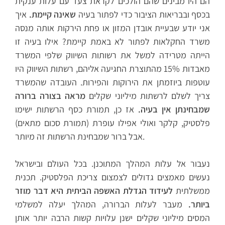
הם היו מבינים שהם הולכים לקראת צעד עם עלות ענקית
בכסף ובבריאות הציבור כדי לפתור בעיה
שאינה קיימת.
איך
אני יודע שבעיית אובדן המזון או פחת הירקות אותה מנסה
משרד החקלאות לפתור לא באמת קיימת? אילו בעיה זו
הייתה מטרידה למשל את רשותות השיווק שלפי המשרד
מאבדות 15% מהתוצרת החגיעה אליהם, רשתות השיווק היו
עוטפות ביוזמתן את הירוקות והפירות. העובדה שהמשרד
צריך לשלם לרשתות מיליוני שקלים
מראה בצורה ברורה
שמבחינתן אין בעיה.
אז כן, תמורת כסף הרשתות ישימו
פלסטיק, קלקר ואולי אפילו עופרת (תמורת סכום מתאים)
אבל ברור שמבחינת הרשתות זה מיותר.
נעבור אל עלות המהלך המתוכנן. בכל העולם ובישראל
נעשים מאמצים גדולים לצמצום צריכת הפלסטיק. תכנית
ממשלתית
לעידוד הגדלת האשפה הביתית היא דבר מוזר
ביותר.
מעבר לעלות הברורה, המהלך יעלה למשלמי
המסים מיליוני שקלים ישנן עלויות קשות הרבה יותר אותן