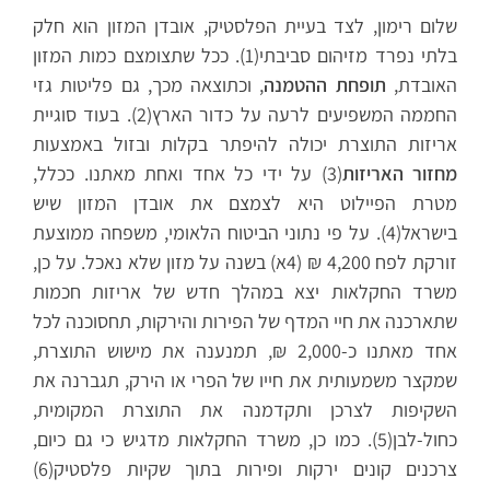
שלום רימון, לצד בעיית הפלסטיק, אובדן המזון הוא חלק
בלתי נפרד מזיהום סביבתי(1). ככל שתצומצם כמות המזון
האובדת,
תופחת ההטמנה
, וכתוצאה מכך, גם פליטות גזי
החממה המשפיעים לרעה על כדור הארץ(2). בעוד סוגיית
אריזות התוצרת יכולה להיפתר בקלות ובזול באמצעות
מחזור האריזות
(3) על ידי כל אחד ואחת מאתנו. ככלל,
מטרת הפיילוט היא לצמצם את אובדן המזון שיש
בישראל(4). על פי נתוני הביטוח הלאומי, משפחה ממוצעת
זורקת לפח 4,200 ₪ (4א) בשנה על מזון שלא נאכל. על כן,
משרד החקלאות יצא במהלך חדש של אריזות חכמות
שתארכנה את חיי המדף של הפירות והירקות, תחסוכנה לכל
אחד מאתנו כ-2,000 ₪, תמנענה את מישוש התוצרת,
שמקצר משמעותית את חייו של הפרי או הירק, תגברנה את
השקיפות לצרכן ותקדמנה את התוצרת המקומית,
כחול-לבן(5). כמו כן, משרד החקלאות מדגיש כי גם כיום,
צרכנים קונים ירקות ופירות בתוך שקיות פלסטיק(6)