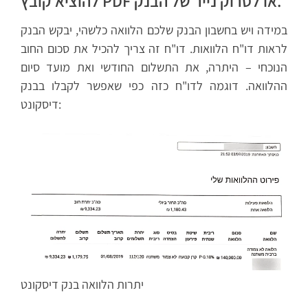
להוציא קובץ PDF או לסרוק נייר של הבנק.
במידה ויש בחשבון הבנק שלכם הלוואה כלשהי, יבקש הבנק
לראות דו"ח הלוואות. דו"ח זה צריך להכיל את סכום החוב
הנוכחי – היתרה, את התשלום החודשי ואת מועד סיום
ההלוואה. דוגמה לדו"ח כזה כפי שאפשר לקבלו בבנק
דיסקונט:
יתרות הלוואה בנק דיסקונט