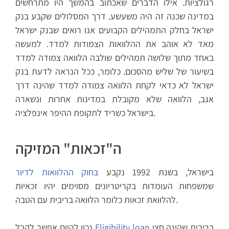
רגולציות. אילו הדברים שאכתוב בהמשך היו מתרחשים
במדינה שכנה זה היה משעשע. דרך המסלולים שקבע בנק
ישראל בחלק התמהילים הקבועים אנו רואים שבנק ישראל
מאד לא אוהב את ההלוואות הצמודות למדד. למעשה
באחד מתוך שלושה תמהילים שולבה הלוואה צמודה למדד
בשיעור של שליש מהסכום. כלומר, ככל הנראה לדעת בנק
ישראל לא כדאי לקחת הלוואה צמודה למדד שהינה דרך
אגב, הלוואה שלא מקובלת במדינות אחרות ונשארה
בישראל כשריד לתקופת ההיפר אינפלציה.
ה"זכאות" המזיקה
בישראל, בשנת 1992 נקבע
בחוק ההלוואות לדיור
שמשפחות העומדות בקריטריונים מסוימים יהיו זכאיות
להלוואת זכאות כלומר הלוואה בריבית עם הטבה.
בריבית שהינה חצי
Eligibility loan
נכון להיום אפשר לקבל