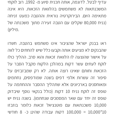
עדיף לבטל. לדוגמה, אותה תכנית סיוע מ- 1992. רוב לוקחי
המשכנתאות לא משתמשים בהלוואת הזכאות. היא אינה
מתאימה היום. הבירוקרטיה נוראית וההטבה כמעט זניחה
(נניח 80,000 שקלים עם הטבה זעירה מתוך משכנתה של
מיליון).
ראו בבנק ישראל שהציבור אינו משתמש בהטבה. חשדו
שהבנקים לא מציעים אותה וקבעו כלל שיש להחתים כל לווה
על אישור שהוצעה לו הלוואת זכאות והוא סרב. ההליך כולו
לוקח לעתים עשר דקות במהלכן הלקוח מקבל הסבר על
הזכאות וחותם שאינו רוצה אותה. לא רק שמבזבזים על
סיפור זה עשרות אלפי דפים בשנה שמודפסים, נחתמים
ומאוחסנים בארכיונים אלא שתהליך ההסבר וההחתמה על
טופס זה לוקח נניח 10 דקות (כולל בנקאי נוסף שיבדוק
טופס זה יחד עם שאר המסמכים שנחתמו). בשנה נניח יש
10,000 משכנתאות עם פוטנציאל זכאות כלומר בוזבזו
10*10,000 = 100,000 דקות עבודה שהינן כ- 8 חודשי