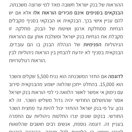
ההוראות של בנק ישראל חשובה מאד למי שרוצה משכנתה.
הבנקאים בסניפים אינם מכירים הוראות אלו
אלא אם יש
להם עניין אישי בכך. הבנקאית או הבנקאי בסניף מקבלים
הנחיות ממחלקת ארגון ושיטות של הבנק. מחלקה זו
מקבלת את הנחיות בנק ישראל ומשלבת אותן עם ההוראות
הניהוליות
הפנימיות
של הנהלת הבנק בו הם עובדים.
הבנקאית בסניף לא יודעת להבחין בין הוראות ניהוליות לבין
הוראות רגולטרויות.
לדוגמה
אם החזר המשכנתה הוא נניח 5,500 שקלים והשכר
הוא 15,000. בהחלט ייתכן שהלווה ישמע מהבנקאית סירוב
עם נימוק אי אפשר לאשר הלוואה כי לפי הוראות בנק ישראל
אסור שהתשלום החודשי יהיה גדול משליש השכר. זה לא
נכון. על פי בנק ישראל ההחזר יכול להיות עד מחצית השכר
החודשי. בנקים שונים יצרו החלטות ניהוליות עם החמרה
בעניין זה. דוגמה נוספת, אנשים רבים חושבים שהלוואות
לצרכי שיפוץ הן הלוואות לכל מטרה. ההוראה קובעת