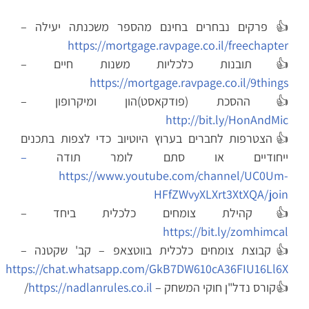
👍 פרקים נבחרים בחינם מהספר משכנתה יעילה –
https://mortgage.ravpage.co.il/freechapter
👍תובנות כלכליות משנות חיים –
https://mortgage.ravpage.co.il/9things
👍ההסכת (פודקאסט)הון ומיקרופון –
http://bit.ly/HonAndMic
👍הצטרפות לחברים בערוץ היוטיוב כדי לצפות בתכנים
ייחודיים או סתם לומר תודה
–
https://www.youtube.com/channel/UC0Um-
HFfZWvyXLXrt3XtXQA/join
👍קהילת צומחים כלכלית ביחד –
https://bit.ly/zomhimcal
👍קבוצת צומחים כלכלית בווטצאפ – קב' שקטנה –
https://chat.whatsapp.com/GkB7DW610cA36FIU16Ll6X
👍קורס נדל"ן חוקי המשחק –
https://nadlanrules.co.il
/