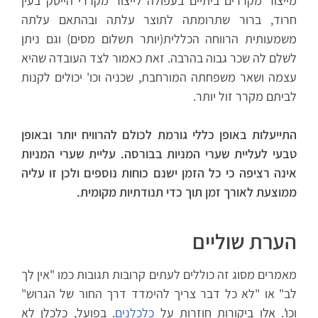
מייצור מקררים ביתיים בעפולה לייצור מקררי הייטק בעין
חרוד, ברור שתרומתה לתוצר עלתה ובהתאם עלתה
משמעותית הרווחה הכללית(יותר תשלום מסים) וגם ניתן
לשלם לה שכר גבוה בהרבה. זאת כאמור לצד העובדה שהיא
עצמה ושאר משפחתה המורחבת, שכניה וכו' יכולים לקנות
לביתם מקרר זול יותר.
התייעלות באופן כללי גורמת לכולם להרוויח יותר ובאופן
טבעי לעליית שערי המניות בבורסה. עליית שערי המניות
אינה רציפה כי כל הזמן ישנם כוחות נוספים ולכן זו עליה
ממוצעת לאורך זמן תוך כדי תנודתיות מקומית.
הערת שוליים
מאמרים מסוג זה כוללים לעתים קרובות תגובות כמו "אין לך
לב" או "לא כל דבר צריך להימדד דרך החור של הגרוש"
וכו'. אלו ביקורות חוזרות על
כלכלנים
. בפועל, כלכלן לא