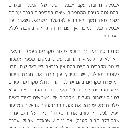
אבטלה נרחבת עקב ייבוא חופשי של הנעלה ובגדים
ובהתאמה סגירת המתפרות שיצרו בפריפריה הרבה עבודה
בשכר מאד נמוך, לא הביא לאבטלה בישראל. נשארנו עם
אבטלה מאד נמוכה אך עם רווחה גדולה בהרבה לכלל
האזרחים.
כאנקדוטה מעניינת דווקא לייצור מקררים בעמק יזרעאל,
הוא לא פחת אלא התרחב. פשוט במקום מפעל אמקור
לייצור מקררים ביתיים בהם אין כנראה לישראל שום יתרון
לעומת תאילנד, יש בקיבוץ עין חרוד את חברת ריקור
המייצרת מקררים בהם יש לנו יתרון גדול: מקררים זעירים
שלא מקררים למינוס 10 מעלות כמו מקרר בייתי אלא
למינוס עשרות מעלות. מקררים אלו משמשים בציוד ראיית
לילה תרמי. יש בהם את פסגת ההנדסה הישראלית במזעור
ויעילות(כשחייל סוחב את ה"מקרר" שלך על הגב עדיף
שהסוללה תהיה קטנה). אם נניח שישראלה ישראלי עברה