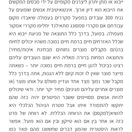
ייבוא או מתן יתרון ליצרנים מקומיים על ידי מכסים המקשים
את הייבוא הוא דיון ארוך. אינטואיטיבית אנשים שומעים על
נניח 300 עובדים במפעל מקררים בעפולה שיאבדו מקום
עבודתם אם מקררי סמסונג מתאילנד יחליפו מקררי אמקור
מעפולה. בפועל, בדרך כלל התוצאה של מניעת ייבוא היא
שכלל האזרחים חיים ברמת חיים נמוכה משהיו יכולים לחיות
בה(הם מקבלים מוצרים נחותים מבחינת איכות/מחיר)
והתוצאה הפחות ברורה מאליה היא שגם העובדים עליהם
רצינו כביכול להגן חיים ברמת חיים נמוכה יותר – כשאתה
מייצר מוצר שאין לו זכות קיום ללא הגנות, אתה בדרך כלל
מקבל שכר נמוך מצד אחד ועדיין משלם על אותו מוצר (או
מוצרים אחרים עליהם מגינים) מחיר יקר יותר. ודאי שיכולים
להיות אנשים מסויימים ששבר הפיטורים יהיה כזה שהם
יתקשו להתמודד איתו אבל מטרת הניהול הכלכלי היא
להשיא(למקסם) את הרווחה הכללית. לא רווחה של פרט
כזה או אחר בין אם הוא טייקון ובין אם הוא פועל. אפשר
לראות היסטורית שהמון דברים שחששנו מהם מאד כמו