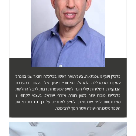
כלכלן ויועץ משכנתאות. בעל תואר ראשון בכלכלה ותואר שני במנהל
עסקים מהמכללה למנהל. מאחוריי ניסיון של כעשור במערכת
הבנקאית. השליחות שלי הינה לסייע למשפחות רבות לקבל החלטות
כלכליות טובות יותר למען רווחת אזרחי ישראל. בעצמי לקחתי 7
משכנתאות לפני שהתחלתי לסייע לאחרים. על כך גם כתבתי את
הספר משכנתה יעילה אשר הפך לרב־מכר.