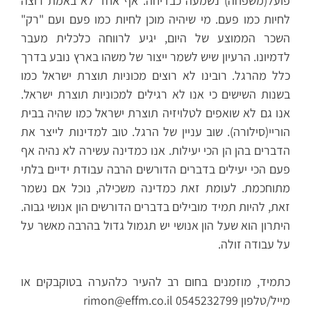
פועל(משפחה) נשמעה כבדיחה. אף אחד לא באמת רוצה
לחיות כמו פעם. מי שיהיה מוכן לחיות כמו פעם ועם "רק"
השכר הממוצע של היום, יגיע לרווחה כלכלית מעבר
לדמיונו. הרעיון שיש לשמר ייצור של משהו בארץ נובע בדרך
כלל מהרגל. רובינו לא רוצים מכוניות תוצרת ישראל כמו
בשנות השישים כי אנו לא רגילים למכוניות תוצרת ישראל.
אנו גם לא שואפים לטלויזיה תוצרת ישראל כמו שהיה בבית
הוריי(סילורה). שוב עניין של הרגל. טוב למדינות לייצר את
הדברים בהן הן הכי יעילות. אנו כמדינה עשירה לא נהיה אף
פעם הכי יעילים בדברים הדורשים הרבה עבודת ידיים בלתי
מתוחכמת. לעומת זאת כמדינה משכילה, נוכל אם נשמר
זאת, להיות תמיד מובילים בדברים הדורשים הון אנושי גבוה.
היתרון הוא שעל הון אנושי יש תגמול גדול בהרבה מאשר על
על עבודה זולה.
כתמיד, מוזמנים בחום רב להעיר כלהערה בטוקבקים או
מייל/טלפון rimon@effm.co.il 0545232799