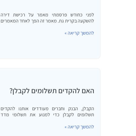
לפני כחודש פרסמתי מאמר על רכישת דירה
להשקעה בקרית גת. מאמר זה הפך לאחד המאמרים
הנקראים באתר. רבים הגיבו למאמר. הייתה גם
להמשך קריאה »
תגובה בנוסח, אם תקרא את החוזה רכישה של גינדי
תבין שטעית. בדרך כלל…
האם להקדים תשלומים לקבלן?
הקבלן, הבנק וחברים מעודדים אותנו להקדים
תשלומים לקבלן כדי למנוע את תשלומי מדד
תשומות הבניה. האם מבחינה כלכלית באמת כדאי
להמשך קריאה »
להקדים תשלומים לקבלן? מאמר זה עושה סדר
בדברים ומציג תשובה שונה מהמקובל