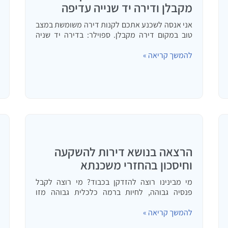
מקבלן ודירה יד שנייה עדיפה
אני אנסה לשכנע אתכם לקנות דירה משומשת במצב
טוב במקום דירה מקבלן. ספוילר: בדירה יד שניה
אתם יודעים מה אתם הולכים לקבל. בדירה מקבלן –
לא.
להמשך קריאה »
הרצאה בנושא דירות להשקעה
וחיסכון בהחזרי משכנתא
מי מבינינו רוצה להזדקן בכבוד? מי רוצה לקבל
פנסיה גבוהה, לחיות ברמה כלכלית גבוהה מזו
שהמשכורת מאפשרת לו? השקעה בנדל"ן היא
להמשך קריאה »
השקעה משתלמת המאפשרת הכנסה פסיבית, ועל
ידי השקעה בנדל"ן כל אחד מאיתנו יכול לארגן…