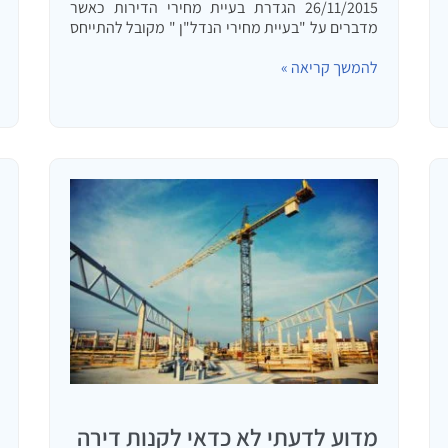
26/11/2015 הגדרת בעיית מחירי הדירות כאשר
מדברים על "בעיית מחירי הנדל"ן " מקובל להתייחס
לשני נושאים: א. קושי של משפחות (איני אוהב את
להמשך קריאה »
המונח זוג צעיר) לרכוש את דירת המגורים הראשונה
שלהם או במילים אחרות יחס…
מדוע לדעתי לא כדאי לקנות דירה