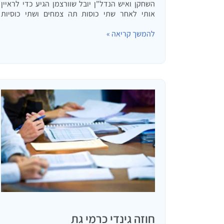
השחקן ואיש הנדל"ן יובל שוורצמן הגיע כדי לראיין
אותי לאחר שתי כוסות תה צמחים ושתי כוסיות
לימונצ'ילו שהכינה אשתי יצא: הכירו אותנו טוב יותר:
להמשך קריאה »
משהו קצת אחר… הרצאה לילדים במסגרת יום
הולדת…
חוזה גינדי כרמי גת