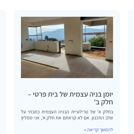
יומן בניה עצמית של בית פרטי –
חלק ב'
בחלק א' של טרילוגיית הבניה העצמית כתבתי על
שלב התכנון. אם לא קראתם את חלק א', אני ממליץ
לעשות זאת עכשיו. כעת אנו עוברים לחלק ב' של
להמשך קריאה »
הפרוייקט – הכנות לבניה. את החלק הקודם סיימנו…