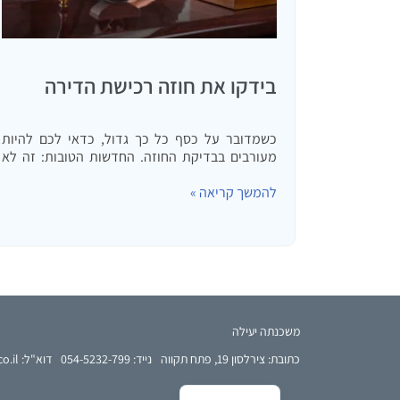
בידקו את חוזה רכישת הדירה
כשמדובר על כסף כל כך גדול, כדאי לכם להיות
מעורבים בבדיקת החוזה. החדשות הטובות: זה לא
עולה לכם כסף. כל מה שתצטרכו זה להקדיש מעט
להמשך קריאה »
זמן כדי לקרוא בעיון את החוזה.
French
משכנתה יעילה
Arabic
כתובת: צירלסון 19, פתח תקווה
נייד: 054-5232-799
דוא"ל: rimon@effm.co.il
English