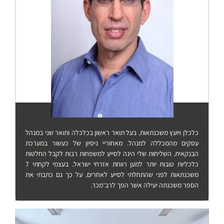
כלכלן ויועץ משכנתאות. בעל תואר ראשון בכלכלה ותואר שני במנהל
עסקים מהמכללה למנהל. מאחוריי ניסיון של כעשור במערכת
הבנקאית. השליחות שלי הינה לסייע למשפחות רבות לקבל החלטות
כלכליות טובות יותר למען רווחת אזרחי ישראל. בעצמי לקחתי 7
משכנתאות לפני שהתחלתי לסייע לאחרים. על כך גם כתבתי את
הספר משכנתה יעילה אשר הפך לרב־מכר.