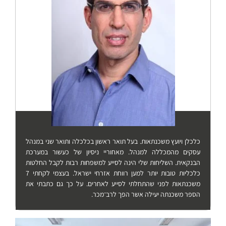
כלכלן ויועץ משכנתאות. בעל תואר ראשון בכלכלה ותואר שני במנהל
עסקים מהמכללה למנהל. מאחוריי ניסיון של כעשור במערכת
הבנקאית. השליחות שלי הינה לסייע למשפחות רבות לקבל החלטות
כלכליות טובות יותר למען רווחת אזרחי ישראל. בעצמי לקחתי 7
משכנתאות לפני שהתחלתי לסייע לאחרים. על כך גם כתבתי את
הספר משכנתה יעילה אשר הפך לרב־מכר.