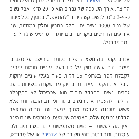
של אנטומיה:
השופכה
היא הצינור המוביל שתן מהשלפוחית
החוצה. אורך השופכה של גברים הוא כ- 20 ס"מ ואצל נשים
כ- 3-4 ס"מ. לנשים קשה יותר "להתאפק". בנוסף, בכל ציבור
של נניח 1000 נשים יהיו חלק בהריון וחלק במחזור, שני
אירועים הדורשים ביקורים רבים יותר וזמן שימוש גדול עוד
יותר מהרגיל.
אנו בתקופה בה נושא ההפליה בכותרות. חישבו על מצב בו
מישהו היה עושה חוק על פיו בעלי עיניים חומות ימתינו
לקבלת קפה בארומה 15 דקות בעוד בעלי עיניים ירוקות
יקבלו את הקפה מייד. זה בדיוק מה שקורה בשירותים עם
גברים ונשים. ההבדל היחיד הוא
שכביכול
לא התקבלה
החלטה להעמיד את הנשים בתור זמן רב הרבה יותר אלא
פשוט תוכננה מערכת מתוך ידיעה שזו תהיה התוצאה
הבלתי נמנעת
שלה. האמירה ששמעתי מגורמים שונים הינה
"אין מה לעשות" – נשים משתמשות יותר בשירותים ולכן
עומדות יותר בתור. זוהי חשיבה של
אדריכל
או של מהנדס
,