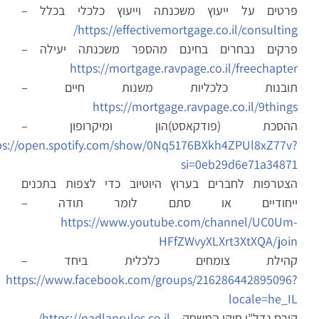
פרטים על ייעוץ משכנתה וייעוץ כלכלי בכלל –
https://effectivemortgage.co.il/consulting/
פרקים נבחרים בחינם מהספר משכנתה יעילה –
https://mortgage.ravpage.co.il/freechapter
תובנות כלכליות משנות חיים –
https://mortgage.ravpage.co.il/9things
ההסכת (פודקאסט)הון ומיקרופון –
https://open.spotify.com/show/0Nq5176BXkh4ZPUl8xZ77v?
si=0eb29d6e71a34871
הצטרפות לחברים בערוץ היוטיוב כדי לצפות בתכנים
ייחודיים או סתם לומר תודה –
https://www.youtube.com/channel/UC0Um-
HFfZWvyXLXrt3XtXQA/join
קהילת צומחים כלכלית ביחד –
https://www.facebook.com/groups/216286442895096?
locale=he_IL
קורס נדל"ן חוקי המשחק –
https://nadlanrules.co.il/