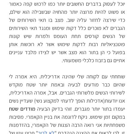
יוכל לעסוק בדברים החשובים יותר כמו לרכוש קפה כאמור
או פשוט להיות מרוצה יותר מהחויה שבשבילה הוא שילם,
כדי שירצה לחזור עליה שוב. מצב בו תאי השירותים של
הגברים לא מוכרים כלל דקות שימוש ומנגד תאי השירותים
של הנשים קורסים תחת העומס ולמרות שיש קונות
פוטנציאליות רבות לדקות שימוש אשר לא רוכשות אותן
בפועל כי הן בתור הוא מצב אשר יש לצידו מלבד עניינים
אתיים גם בזבוז כלכלי משמעותי.
שוחחתי עם לקוחה שלי שהינה אדריכלית. היא אמרה לי
שהיום כבר מודעים לבעיה ובאמת יותר שטח מוקדש
לשירותי הנשים מלשרותי הגברים. אבל, אמרה האדריכלית,
אנו יודעות(אדכילות הופך לדעתי למקצוע נשי) שעדיין נשים
יעמדו בתור יותר מגברים. זוהי בדיוק הבעיה
מודדים שטח
במקום זמן שימוש. ניקח לדוגמה את בניין הקאמרי. מסיבות
משפחתיות אני רואה הרבה הצגות של הקאמרי, בהזדמנות
זו, לכו לראות את ההצגה הנהדרת "
לא לריב
" פריט עטו של