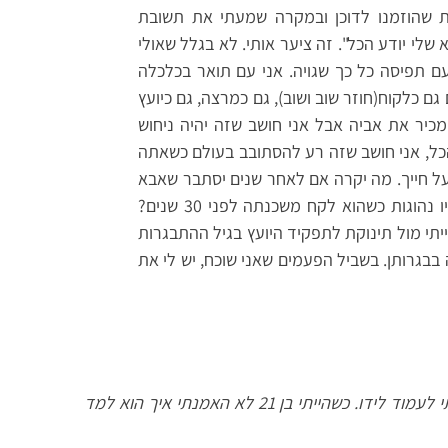
ות שהוזמנו לדוכן ובמקרה שמעתי את תשובת
 שלי יודע הכל". זה ציער אותי. לא בגלל שאולי
 תפיסה כל כך שגויה. אני עם תואר בכלכלה
טים שונים של המשכנתאות כבר 20 שנים גם כלקוח(חוזר שוב ושוב), גם כמרצה, גם כיועץ
מכיר את אביה אבל אני חושב שזה יהיה ניחוש
 הכל, אני חושב שזה רע להסתובב בעולם כשאתה
על חייך. מה יקרה אם לאחר שנים יסתבר שאבא
"יודע הכל" אך על פי נתונים, הנחות ותפיסות שהיו נהוגות כשהוא לקח משכנתה לפני 30 שנים?
תי מול תינוקת לתפקיד היועץ בגיל ההתבגרות
בבגרותן. בשביל הפעמים שאני שוכח, יש לי את
"כשהייתי בן 14 אבא שלי היה כל כך בור שלא יכולתי לעמוד לידו. כשהייתי בן 21 לא האמנתי איך הוא למד