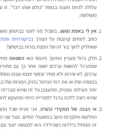
עלולה להיות מענה בנוסח "כולם אותו דבר". זו 
משולשת:
אין לי באמת מושג.
בשביל מה לומר בביטחון משהו
כותב לעתים קרובות על הצורך
בביקורתיות וספ
שאחליק לתוך בור זה של הפצת בורות בביטחון?
חלק גדול מעניין החינוך פיננסי הוא
השוואת
מחיר
שמתרגל להשוות ערכים ישווה אחר כך גם מחירים
ערכים, לא שירות ולא מחיר ובסוף ימצא עצמו מפסי
בפנסיה שלו או את דמי הניהול בתיק המניות שלו 
יותר פעילות גופנית, מתעצבן על זה שהיא מבריז
שהיא רוצה ללכת ברגל לספרייה הייתי מתעקש להס
אי הבנה של תפקידי כהורה
. אני מניח שכל ההור
החלטות ויתקדמו היטב במשעולי החיים. מצד שני הה
זה מתחיל בילדות כשהילדה היא למעשה ייצור עם פו