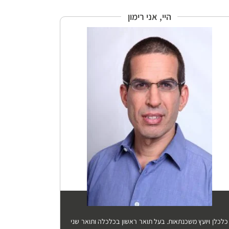
היי, אני רימון
כלכלן ויועץ משכנתאות. בעל תואר ראשון בכלכלה ותואר שני