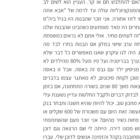
אם להתלבש חם או קר. העניין הוא לשים לב
הפונקציונליות עולה עד לרמה של "אבא אתה
זוז אחורה. אני זוכר שהבנות היו בגיל ביה"ס
אחרים היו מאד מופתעים כשהבינו שהבנות שלנו
 לזה לעתים מחיר. אולי אתם לא נראים כמשפחת
ת ערב שישי במלון אם הבנות בחרו לבד מה
 היה לנו עיקרון שאנו מאפשרים כל דבר שלא
יגרום לנזק בלתי הפיך. מנגד קראתי פעם סקר שנערך בבריטניה ועל פיו מעל 80% מהילדים לא
מניסיון ילד עם גבס זה באסה. אבל זו באסה
מוכן לקחת סיכונים, לא מאתגר עצמו בדברים
חדשים וחושש מהעולם הוא דבר שעלול לפגוע בתוצאות משך 80 שנים. בשורה התחתונה, אם בזמן
בדוק דברים ולקבל החלטות עדיין נשענת עלי
לא מתכון טוב. יכול להיות שהיא תשגה ותבחר בנק
שייקח ממנה נניח יותר מידי עמלות. האם עדיף שתעשה זאת היום עם משכורת של 600 שקלים או
אהיה פחות כשיר מהיום? אני זוכר פעם שהשתתפתי
ש ממנו דירה. הייתה לי שם הרצאה וגם דוכן
סתובבה בקהל והזמינה אנשים לדוכן שלי. עברו