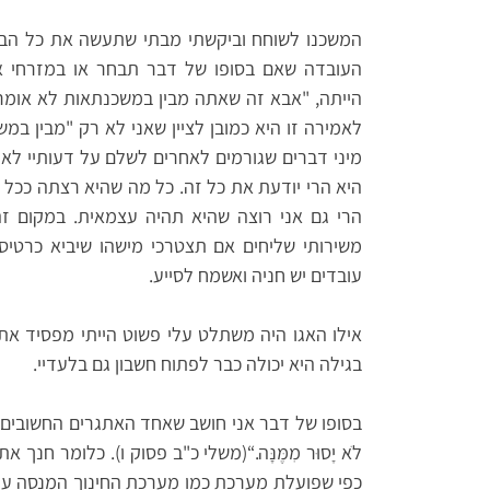
המשכנו לשוחח וביקשתי מבתי שתעשה את כל הבד
העובדה שאם בסופו של דבר תבחר או במזרחי או
הייתה, "אבא זה שאתה מבין במשכנתאות לא אומר
לאמירה זו היא כמובן לציין שאני לא רק "מבין במש
מיני דברים שגורמים לאחרים לשלם על דעותיי לא מ
היא הרי יודעת את כל זה. כל מה שהיא רצתה ככל ה
הרי גם אני רוצה שהיא תהיה עצמאית. במקום ז
משירותי שליחים אם תצטרכי מישהו שיביא כרטיס מ
עובדים יש חניה ואשמח לסייע.
אילו האגו היה משתלט עלי פשוט הייתי מפסיד א
בגילה היא יכולה כבר לפתוח חשבון גם בלעדיי.
בסופו של דבר אני חושב שאחד האתגרים החשובים הוא הגשמת ה
לֹא יָסוּר מִמֶּנָּה.“(משלי כ"ב פסוק ו). כלומר חנ
כפי שפועלת מערכת כמו מערכת החינוך המנסה עק