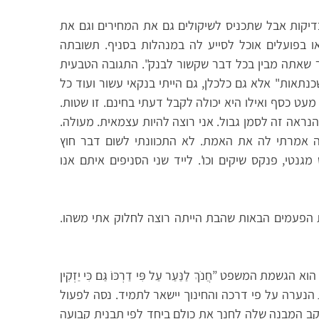
יקות אבל שתכניס לשיקולים גם את המחירים וגם את
 בפועלים אוכל לסייע לה במנהלות בסניף. תשובתה
 שאתה מבין בכל דבר שקשור לבנק". התגובה הטבעית
כנתאות" אלא גם כלכלן, גם הייתי בנקאי עשור ועוד כל
עט כסף ואילו היא יכולה לקבל דעתי בחינם. זו שטות.
נראה זה לסמן גבול. אני רוצה להיות עצמאית. מעולה.
ה אמרתי לה את האמת. לא התכוונתי לשום דבר חוץ
גנטי, פנקס שיקים וכו'. לייד שני הסניפים איתם אנו
ת הפעמים הבאות שהבת הייתה רוצה לחלוק אתי משהו.
משפט ”חֲנֹךְ לַנַּעַר עַל פִּי דַרְכּוֹ גַּם כִּי יַזְקִין
ך את הנערה על פי דרכה והחינוך יישאר לתמיד. נסה לפעול
ב המבנה שלה לחנך את כולם ביחד לפי תבנית קבועה