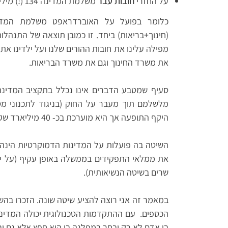
על החזרי
חובות עבר
משלמת המדינה 134 (!) מיליארד שקלים כל שנה (ריבית+קרן).
כלומר בפועל על האוברדראפט משלמת המדי
(חינוך+בריאות) ביחד. זו כמובן תוצאה של התנהל
מפילה עלינו את חובות ההורים שלנו ועל ילדינו את ה
את משרד החינוך וגם את משרד הבריאות.
סעיף שמטבע הדברים אינו נכלל בתקציב המדינה
מלשלמם תוך מעבר על החוק (בניגוד לתכנוני מס 
היקף התופעה אך היא מוערכת בכ- 40 מיליארד שקלים. כלומר פעמיים השקעת המדינה בתחבורה למשל.
השיטה בה פועלות על המדינות הדמוקרטיות הינה א
את ממלאי התפקידים בממשלה באופן עקיף (על יד
שרים בשיטה הנשיאותית).
במאמר זה אני רוצה להציע שיטה שונה. הזכרו ב
הכספים. עם ההתקדמות הטכנולוגית יכולה המדינה
בו אדם לא רק יבחר במפלגה בו הוא חפץ אלא גם י