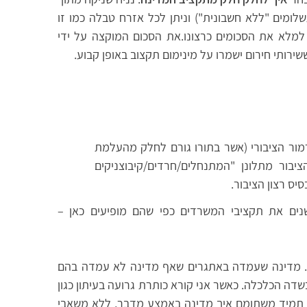
צא בתשלומים "ללא חשבונית") וניתן לכל אזרח טבלה כמו זו
 למלא את הסכומים כרצונו.את הסכום המוקצה על ידי
רותי חירום ישמרו על מינימום תקצוב באופן קבוע.
מור הציבורי (אשר בתורו גורם לחלק מהעלמת
בור מתלונן "המתנחלים/חרדים/קיבוצניקים
ס רצון הציבור.
נים את תקציבי המשרדים כפי שהם מופיעים כאן –
ם. מדינה שעמדה באתגרים שאף מדינה לא עמדה בהם
ה הכלכלה. כאשר אני קורא כותרת גרועה בעיתון כגון
נמצאת במקום גרוע ב- OECD בנושא X אני תמיד משתומם איך מדינה באמצע מדבר, ללא משאבי