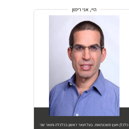
היי, אני רימון
כלכלן ויועץ משכנתאות. בעל תואר ראשון בכלכלה ותואר שני