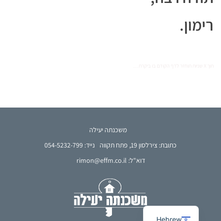
רימון.
תוך X שניות תוחזר לדף הקודם בו ביקרת…
משכנתה יעילה
כתובת: צירלסון 19, פתח תקווה
נייד: 054-5232-799
דוא"ל: rimon@effm.co.il
French
Arabic
English
Hebrew