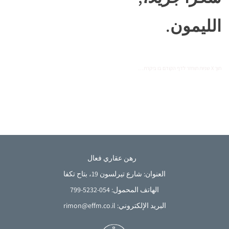
الليمون.
תוך X שניות תוחזר לדף הקודם בו ביקרת…
رهن عقاري فعال
العنوان: شارع تيرلسون 19، بتاح تكفا
الهاتف المحمول: 054-5232-799
French
البريد الإلكتروني: rimon@effm.co.il
English