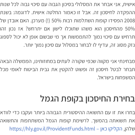
אישית, אני אבחר את המסלולי בסיכון הגבוה עם סיכוי גבוה לכל שנות
ההפקדה לחיסכון זה. אבל זו כאמור החלטה אישית. לדוגמה: בשנת
2008 הפסידו קופות השתלמות רבות 50% (!) מערכן. האם אובדן של
50% מהחיסכון הוא משהו שתוכלו לישון אם יתרחש? אז נכון זהו
תרחיש עם סיכוי נמוך להתממשות אך מי שבשום אופן לא יכול לספוג
נזק מסוג זה, עדיף לו לבחור במסלול עם סיכון נמוך יותר.
מבחינתי אני מקווה שכפי שקורה לעתים במחוזותינו, הממשלה הבאה
תבחר לבטל חיסכון זה ופשוט להקטין את גבית הביטוח לאומי מכל
המשפחות בישראל.
בחירת החיסכון בקופת הגמל
בחרו את זו עם התשואה ההיסטורית הגבוהה ביותר ועקבו כדי לוודא
את תשואתה בהמשך. לרשימת קופות הגמל המשתתפות והתשואה
שלהן,
הקליקו כאן – https://hly.gov.il/ProvidentFunds.html