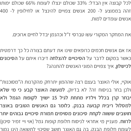
לכל קבוצה אין הבדל: 33% שכולם ינצלו לעומת 66% שכולם ימותו
זהה בממוצע ל- 200 אנשים צפויים להינצל או לחילופין ל- 400
אנשים עומדים למות.
את המחקר המקורי עשו טברסי ז"ל וכהנמן יבדל לחיים ארוכים.
אז אם אנשים חכמים כרופאים שינו את דעתם בצורה כל כך דרמטית
אשר במקום לדבר על
הסיכויים להצלחה
דיברו איתם על
הסיכונים
לכישלון
, איך צפויים המוני האנשים להתנהג?
אוקיי, אולי האוצר בעצם רצה שההמון יתרחק מהקרנות ה"מסוכנות"
לכן בחר בניסוח זה? לא בדיוק
. למעשה האוצר קבע כי מי שלא
יבחר קרן בכלל וילדיו מתחת לגיל 15 ישויך לקופות הגמל ולא
למסלול ריבית קבועה בבנק. כלומר גם האנשים הטובים באוצר
חושבים ששווה לקחת סיכונים מסוימים תמורת סיכויים גבוהים יותר
רווח.
מעניין מי אחראי לניסוח חלופת קופות גמל (אוי ויי זמיר סיכון)
לעומת חלופת הבנק. בה גם האוצר חושב שסיכוי לתשואה הינו נמוך