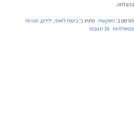
בהצלחה.
פורסם ב:
השקעות
מתויג כ:
ביטוח לאומי
,
ילדים
,
תכניות
על
ממשלתיות
38 תגובות
המלצות
לבחירת
תכנית
חיסכון
–
חיסכון
לכל
ילד