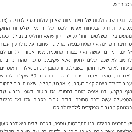
רכב חדש.
אז נניח שבהחלטות של חיים ומוות שאינן עולות כסף למדינה (את
אכיפת חגורות הבטיחות אפשר לממן על ידי אלו שלמרות החוק
נוסעים בלי ומשלמים דוחו"ת), יש הגיון שהיא תחליט בשבילנו. כעת
מרחיבה המדינה את מוטת כנפיה ומחליטה שחובה עלינו לחסוך עבור
ילדינו. המדינה עושה זאת בצורה מחוכמת אשר אמורה לגרום לנו
לחשוב לא שכפו עלינו לחסוך אלא שקיבלנו מתנה מהוד נדיבותו
ביטוח לאומי אשר חוסך בשבילנו. זו כמובן שטות. אילו היו אומרים
לאזרחים, מהיום אתם חייבים להפקיד בחיסכון 50 שקלים לחודש
עבור כל ילד הייתה קמה זעקה. מי אתם שתחליטו שאנו חייבים לחסוך
ואף תקבעו לנו איפה מותר לחסוך? אז ביטוח לאומי כזרוע של
הממשלה עשה דבר מחוכם, קודם גובים כספים אלו ואז כביכול
במנותק מהגביה מפקידים לילדים לחיסכון.
יש בתכנית החיסכון הזו התחכמות נוספת. קצבת ילדים היא דבר טעון
פוליטית אשר גורם באופן היסטורי לזעם רב של הציבור החילוני