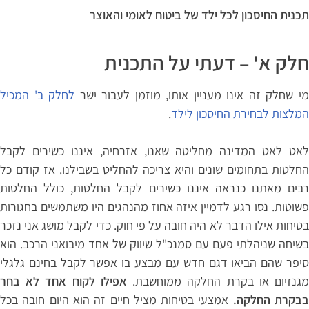
לכל
תכנית החיסכון לכל ילד של ביטוח לאומי והאוצר
ילד
–
חלק א' – דעתי על התכנית
איך
תיאור
י שחלק זה אינו מעניין אותו, מוזמן לעבור ישר
לחלק ב' המכיל
המסלולים
המלצות לבחירת החיסכון לילד
.
יגרום
לשגיאה
לאט לאט המדינה מחליטה שאנו, אזרחיה, איננו כשירים לקבל
כלכלית
החלטות בתחומים שונים והיא צריכה להחליט בשבילנו. אז קודם כל
רבים מאתנו כנראה איננו כשירים לקבל החלטות, כולל החלטות
פשוטות. נסו רגע לדמיין איזה אחוז מהנהגים היו משתמשים בחגורות
בטיחות אילו הדבר לא היה חובה על פי חוק. כדי לקבל מושג אני נזכר
בשיחה שניהלתי פעם עם סמנכ"ל שיווק של אחד מיבואני הרכב. הוא
סיפר שהם הביאו דגם חדש עם מבצע בו אפשר לקבל בחינם גלגלי
גנזיום או בקרת החלקה ממוחשבת.
אפילו לקוח אחד לא בחר
בקרת החלקה.
אמצעי בטיחות מציל חיים זה הוא היום חובה בכל