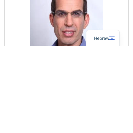
French
Arabic
English
Hebrew
כלכלן ויועץ משכנתאות. בעל תואר ראשון בכלכלה ותואר שני במנהל
עסקים מהמכללה למנהל. מאחוריי ניסיון של כעשור במערכת הבנקאית.
השליחות שלי הינה לסייע למשפחות רבות לקבל החלטות כלכליות טובות
יותר למען רווחת אזרחי ישראל. בעצמי לקחתי 7 משכנתאות לפני שהתחלתי
לסייע לאחרים. על כך גם כתבתי את הספר משכנתה יעילה אשר הפך
לרב־מכר.