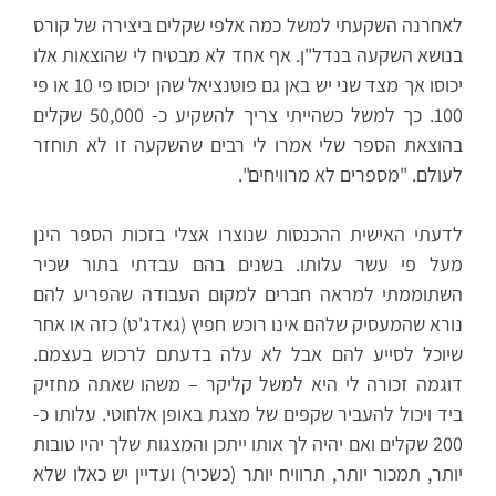
לאחרנה השקעתי למשל כמה אלפי שקלים ביצירה של קורס
בנושא השקעה בנדל"ן. אף אחד לא מבטיח לי שהוצאות אלו
יכוסו אך מצד שני יש באן גם פוטנציאל שהן יכוסו פי 10 או פי
100. כך למשל כשהייתי צריך להשקיע כ- 50,000 שקלים
בהוצאת הספר שלי אמרו לי רבים שהשקעה זו לא תוחזר
לעולם. "מספרים לא מרוויחים".
לדעתי האישית ההכנסות שנוצרו אצלי בזכות הספר הינן
מעל פי עשר עלותו. בשנים בהם עבדתי בתור שכיר
השתוממתי למראה חברים למקום העבודה שהפריע להם
נורא שהמעסיק שלהם אינו רוכש חפיץ (גאדג'ט) כזה או אחר
שיוכל לסייע להם אבל לא עלה בדעתם לרכוש בעצמם.
דוגמה זכורה לי היא למשל קליקר – משהו שאתה מחזיק
ביד ויכול להעביר שקפים של מצגת באופן אלחוטי. עלותו כ-
200 שקלים ואם יהיה לך אותו ייתכן והמצגות שלך יהיו טובות
יותר, תמכור יותר, תרוויח יותר (כשכיר) ועדיין יש כאלו שלא