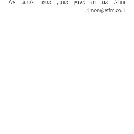
וחו"ל. אם זה מעניין אותך, אפשר לכתוב אלי
rimon@effm.co.il.