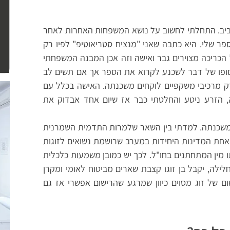
ב לכבוד מצעד הגאווה 2017 בתל אביב. התחלתי לחשוב על נושא המשפחות האחרות לאחר
פר שלי. היא כתבה שאני
"
מנציח סטריאוטיפ" לפיו רק
כריכה מצוירים גבר ואישה וזה אכן המבנה
המשפחתי
סופו של דבר לשכנע לקרוא את הספר אך אם תשים לב
ק מרכיבי משקפיים לוקחים משכנתה. האישה בכלל עם
ה, הזרע ניטע והחלטתי כבר אז שיום אחד אבדוק את
 משכנתה. למדתי בין השאר שלמרות התדמית השמרנית
אחת המדינות היחידות במערב שרושמת נשואים לזוגות
ים זוגות מאותו מין המתחתנים בחו"ל. לכך יש כמובן משמעות כלכלית
ילה, יקבל בן זוגו קצבת שארים מביטוח לאומי ומקרן
 של זוג מסוים כיוון שמרגע שהרישום אפשרי אז גם