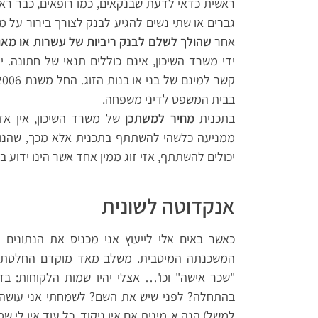
ראשית כדאי לדעת שבנקאים, כמו רופאים, כבר ראו 
גברים או שתי נשים להגיע לבנק לצורך בירור על מ
אחר
שהולך לשלם לבנק ריביות של עשרות או מאו
ידי משרד השיכון, אינם כוללים תנאי של חתונה. 
בבית המשפט לדיני משפחה.
בתכנית
מחיר למשתכן
של משרד השיכון, אין אזכ
ממניעה כלשהי להשתתף בתכנית אלא מכך, שהנושא
יכולים להשתתף, אזי זוג ממין אחד אשר הינו ידוע 
אנקדוטה לשונית
כאשר באים אלי לייעוץ אני מכניס את הנתונים
המשכנתה המיטבית. משלב מאד מוקדם החלטתי שכ
"שכר אישה" וכו'… אצלי יהיו שמות הלקוחות: ב
בהתחלה? לפני שיש את השם? לשמחתי אני עושה ב
למשל) הנה א-מינית אם אין ניקוד. כל עוד אין לי ש