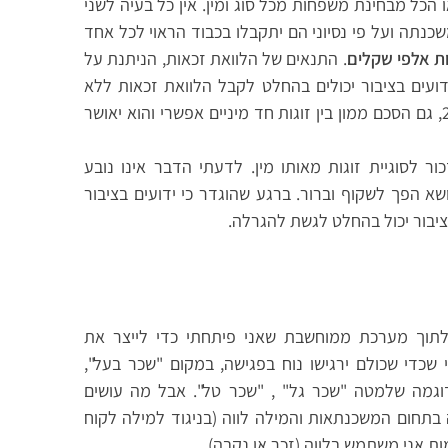
הכל מבחינת משפחות מכל סוג ומין. אין כל בעיה לשני
שכנתה ועל פי נסיוני הם יתקבלו בכבוד הראוי לכל אחד
ת אלפי שקלים
. התנאים של הלוואת זכאות, הניתנת על
ידועים בציבור יכולים בהחלט לקבל הלוואת זכאות ללא
קשר למינם של בני או בנות הזוג. החל משנת 2006, גם הסכם ממון בין זוגות חד מיניים אפשרי והוא יאושר
ור לסוגיית זוגות מאותו מין. לדעתי הדבר אינו נובע
 הפך לשקוף וברור. ברגע שהוגדר כי ידועים בציבור
בציבור יכול בהחלט לגשת להגרלה.
 לתוך מערכת ממוחשבת שאני פיתחתי כדי לייצר את
די שכולם ירגישו נוח בפגישה, במקום "שכר בעל",
דוגמה שלמטה "שכר גל" , "שכר טל". אבל מה עושים
תחום המשכנתאות והמילה לווה (בניגוד למילה לקוח
מות אני משתמש בלווה (זכר או נקבה).