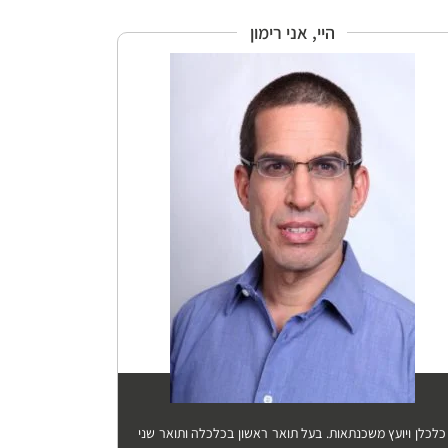
היי, אני רימון
כלכלן ויועץ משכנתאות. בעל תואר ראשון בכלכלה ותואר שני