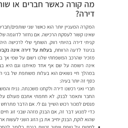
מה קורה כאשר חברים או שותפ
דירה?
המקרה המעניין יותר הוא כאשר שני שותפים/חברים
שאינו קשור לעסקת הרכישה. אם נחזור לדוגמה שלי
קניתי דירה בהיותי רווק. השותף שלי לרכישה היה
בניגוד לדעה הרווחת,
בעלות על דירה אינה נקב
מזכיר שהרכב המשפחתי שלנו רשום על שמי אך ברו
אינה רשומה על שם אף אחד מאיתנו וגם היא בב
במהלך חיי נשואים הוא בעלות משותפת של בני הז
כסף זה יותר בעיה:
חברי ואני רכשנו דירה ולקחנו משכנתה. נניח והמ
החבר ותאמר לבנק. לא חתמתי אתכם מעולם על חו
מנסים למכור רכוש השייך גם לי. אם הדבר מתרחש ב
כדי למנוע דבר זה, אם הבנק מזהה שבני זוג חיי
שהוא לוקח, הבנק יחייב את בן הזוג השני לעשות א
לחתום על טופס וויתור זכויות בנכס. כלומר להס