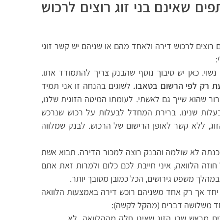
ים שאינם בני זוג רוצים לרכוש
 רוצים לרכוש דירה ולאחד מהם או שניהם יש קשר זוגי
:
 נשוי. כאן יש סיבוך נוסף שהבנק צריך להתמודד אתו.
עת רק לפי הרשום בטאבו.
לשוגים בהנחה זו אני תמיד
ר שהוא שייך גם לאשתי. לעומתו המיטה הזוגית שלנו,
עלות שנינו. ברירת המחדל לבעלות על רכוש שנרכש
וג, ללא קשר לאופן הרישום של הרכוש. לבנק שמלווה
שכנתה לא שולמה והבנק רוצה למכור הדירה. תבוא אשת
זה הלוואה, איני חייבת לכם כלום ולמרות זאת אתם
מהלך משפט גירושים, הכל כמובן מסובך יותר.
ם יחד אך רק אחד משניהם רוכש דירה באמצעות הלוואה
חד משלושה דברים
(
מהקל לקשה):
כים מראש שבן הזוג שאינו חלק מההלוואה, לא