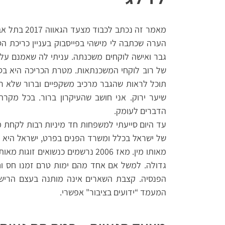
מאמר זה נכת
הערה שכתבה לי מישהי בפייסבוק
בעניין
כריכת הס
גבר ואישה לוקחים משכנתה. עניתי לה שאמנם על ה
של רוב לוקחי המשכנתאות. מטרת הכריכה היא ב
תוכל לראות שהגבר מרכיב משקפיים וברור שלא ר
שיער ירוק. אני חושב שהעיקרון ברור. בכל מקר
הדברים לעומק.
עד היום סייעתי למשפחות חד מיניות רבות לקחת
של ישראל בכלל ומשרד הפנים בפרט, ישראל היא 
מאותו מין. מאז 2006 נרשמים כנשוא
גדולה. למשל אם אחד מהם ימות טרם זמנו חס וחל
הפנסיה. קצבת השארים אינה מותנה בעצם הרישום
המעמד
“
ידועים בציבור" אפשרי.