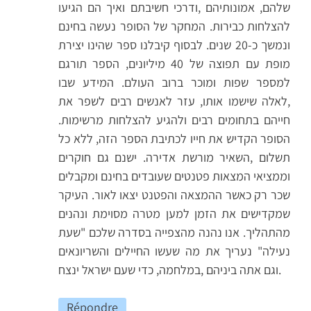
שלהם, אמונותיהם ,ודרכי חשיבתם ואיך הם הגיעו
להצלחות כבירות. המחקר של הסופר נעשה בחינם
ונמשך כ-20 שנים. לבסוף קיבלנו ספר שהינו יצירת
מופת עם תפוצה של 40 מיליונים, הספר תורגם
למספר שפות ומוכר ברוב העולם. המידע שבו
,לאלה שישמו אותו, עזר לאנשים רבים לשפר את
חייהם בתחומים רבים ולהגיע להצלחות מרשימות.
הסופר הקדיש את חייו לכתיבת הספר הזה, ללא כל
תשלום ,השאיר מורשת אדירה. ישנם גם חוקרים
וממציאי המצאות פטנטים שעובדים בחינם ומקבלים
שכר רק כאשר ההמצאה והפטנט יצאו לאור. העיקר
שמקדישים את הזמן למען מטרה מסוימת ונהנים
מהתהליך. אנו נהנה מהצפייה בסדרה שלכם "שעת
נעילה" נעריך את מה שעשו החיילים והשריונאים
וגם אתה ביניהם ,במלחמה, כדי שעם ישראל ינצח.
Répondre