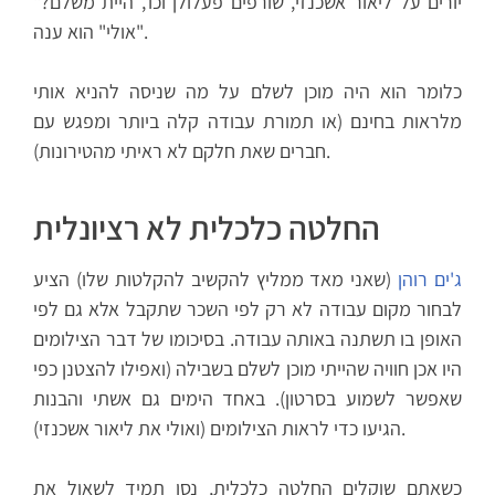
יורים על ליאור אשכנזי, שורפים פעלולן וכו', היית משלם?"
"אולי" הוא ענה.
כלומר הוא היה מוכן לשלם על מה שניסה להניא אותי
מלראות בחינם (או תמורת עבודה קלה ביותר ומפגש עם
חברים שאת חלקם לא ראיתי מהטירונות).
החלטה כלכלית לא רציונלית
ג'ים רוהן
(שאני מאד ממליץ להקשיב להקלטות שלו) הציע
לבחור מקום עבודה לא רק לפי השכר שתקבל אלא גם לפי
האופן בו תשתנה באותה עבודה. בסיכומו של דבר הצילומים
היו אכן חוויה שהייתי מוכן לשלם בשבילה (ואפילו להצטנן כפי
שאפשר לשמוע בסרטון). באחד הימים גם אשתי והבנות
הגיעו כדי לראות הצילומים (ואולי את ליאור אשכנזי).
כשאתם שוקלים החלטה כלכלית, נסו תמיד לשאול את