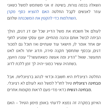
השאלה בכמה צורות. בשיטה זו אני משתמש למשל כשאני
עוזר לאנשים לקבל החלטה
האם להוציא כסף מקרן
שלהם.
השתלמות כדי להקטין את המשכנתה
לעולם אל תשכחו את משל הדייג שכל יום דג דגים, הולך
הביתה לבשל אותם ונהנה מהחיים. יועץ עסקי שמגיע לחוף
יום אחד אומר לו, תישאר עוד שעתיים ואז תוכל גם למכור
דגים, ובכסף שתחסוך תקנה סירה, תדוג יותר ולאט לאט
תתעשר. שואל "הדיג ומה אעשה כשאתעשר?" עונה היועץ,
כשתהיה עשיר כמוני יהיה לך זמן ללכת לדוג.
החלטה רציונלית היא חשובה וכדאי לנהוג ברציונליות. אבל
מבחינה רציונלית
טיול לחו"ל למשל הוא לעולם לא רציונלי.
כדאי מדי פעם לראות מקומות אחרים.
מבחינה רגשית
האיזון במקרה זה נמצא לדעתי באופן מימון הטיול – האם