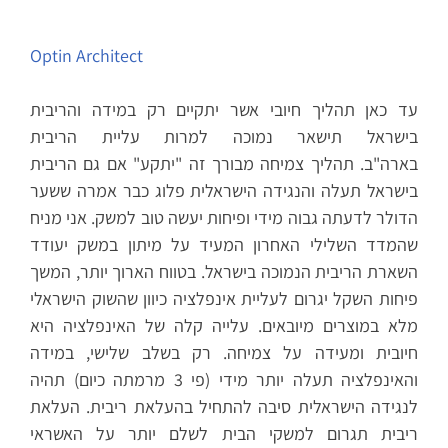
Optin Architect
עד כאן תהליך חיובי אשר יתקיים רק במידה והריבית
בישראל תישאר נמוכה למרות עליית הריבית
בארה"ב. תהליך צמיחה מבורך זה "יתקע" אם גם הריבית
בישראל תעלה והנגידה הישראלית פלוג כבר אמרה ששער
הדולר לדעתה גבוה מידי ופיחות יעשה טוב למשק. אני מניח
שהמדד השלילי האחרון המעיד על מיתון במשק יעודד
השארת הריבית הנמוכה בישראל. בטווח הארוך יותר, המשך
פיחות השקל יגרום לעליית אינפלציה כיוון שהשוק הישראלי
מלא במוצרים מיובאים. עלייה קלה של האינפלציה היא
חיובית ומעידה על צמיחה. רק בשלב שלישי, במידה
והאינפלציה תעלה יותר מידי (פי 3 מרמתה כיום) תהיה
לנגידה הישראלית סיבה להתחיל בהעלאת ריבית. העלאת
ריבית תגרום למשקי הבית לשלם יותר על האשראי