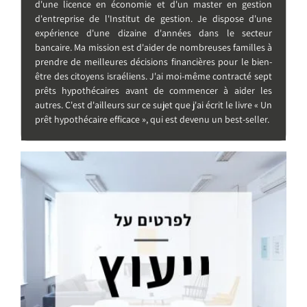
d'une licence en économie et d'un master en gestion
d'entreprise de l'Institut de gestion. Je dispose d'une
expérience d'une dizaine d'années dans le secteur
bancaire. Ma mission est d'aider de nombreuses familles à
prendre de meilleures décisions financières pour le bien-
être des citoyens israéliens. J'ai moi-même contracté sept
prêts hypothécaires avant de commencer à aider les
autres. C'est d'ailleurs sur ce sujet que j'ai écrit le livre « Un
prêt hypothécaire efficace », qui est devenu un best-seller.