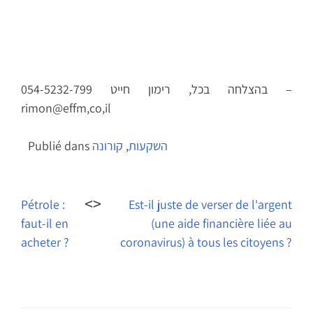
בהצלחה בכל, רימון חייט 054-5232-799 –
rimon@effm,co,il
השקעות
,
קורונה
Publié dans
Navigation
de
Pétrole :
Est-il juste de verser de l'argent
faut-il en
(une aide financière liée au
l’article
acheter ?
coronavirus) à tous les citoyens ?