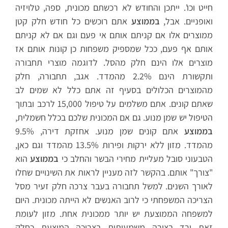
חייט וכו'. ייתכן והחודש לא רכשתם מכונית, ספה, טלויזיה
ואופניים. אבל,
בממוצע
אתם רוכשים כל חודש חלק קטן
ממוצרים אלו אם קניתם אותם אי פעם וגם אם לא קניתם
אותם אף פעם, ככל שמספיק משפחות כן קונות אותם אז
מוצרים אלו הינם חלק מהסל. לדוגמה מוצרי תחבורה
ותקשורת הינם 2.2% מהמדד. אגב, תחבורה, חלק
מהמוצרים הכלולים בסעיף זה אתם כלל לא שמים לב
שאתם קונים. אתם משלמים על טיפול 15,000 לרכב ובתוך
הטיפול יש שמן מנוע. גם אם המכונית שלכם בכלל חשמלית,
בממוצע
אתם קונים שמן מנוע. אחזקת דירה, 9.5%
מהמדד. מזון ללא ירקות ופירות 13.5% מהמדד וגם כאן,
הטבעוני סובל מעליית מחירי הבשר והחלב כי
בממוצע
הוא
"צורך" אותם. בהקשר לזה מעניין לראות את השינויים שחלו
לאורך השנים. למשל תחבורה בעבר צרכה חלק זעיר מסל
הצריכה המשפחתי כי לרוב האנשים לא הייתה מכונית. היום
למשפחה הממוצעת יש יותר ממכונית אחת. מזון לעומת
זאת ירד בצורה משמעותית בצריכה המוצעת כחלק