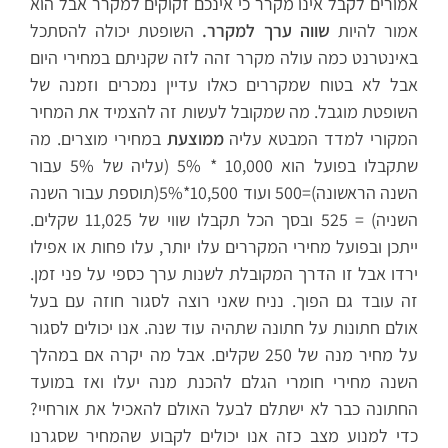
אמורים לקבל אינו מקרר כי אינכם זקוקים למקרר אבל הוא
אמור להיות
שווה ערך למקרר.
השופטת יכולה להסתכל
באינטרנט כמה עולה מקרר זהה לזה שקניתם במחירי היום
אבל לא בטוח שמקררים כאלו עדיין נמכרים וזמנה של
השופטת מוגבל. מה שמקובל לעשות זה להצמיד את המחיר
המקורי למדד המבטא עליה
ממוצעת
במחירי מוצרים. מה
שתקבלו בפועל הוא 10,000 * 5% (עליה של 5% עבור
השנה הראשונה)=500 ועוד 10,500*5%(תוספת עבור השנה
השניה) = 525 ובסך הכל תקבלו שווי של 11,025 שקלים.
ייתכן ובפועל מחירי המקררים עלו יותר, עלו פחות או אפילו
ירדו אבל זו הדרך המקובלת לשנות ערך כספי על פני זמן.
זה עובד גם הפוך. נניח שאני רוצה לסגור חוזה עם בעל
אולם חתונות על חתונה שתהיה עוד שנה. אנו יכולים לסגור
על מחיר מנה של 250 שקלים. אבל מה יקרה אם במהלך
השנה מחירי חומרי הגלם להכנת מנה יעלו ואז במועד
החתונה כבר לא ישתלם לבעל האולם להאכיל את אורחיי?
כדי למנוע מצב כזה אנו יכולים לקבוע שהמחיר שסגרנו