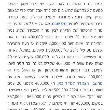
צמוד למדד המחירים. לאחר עשור של מדד שואף לאפס,
כמעט לא נדרשנו לחישובים מסוג זה אבל הכלי כדי לבצעם
עדיין קיים. דוגמה אחרונה מעולם הנדל"ן. בעת מכירת
דירה משלמים לעתים
מס שבח
: מס של 25% על הפער בין
מחיר הרכישה של הדירה לבין מחיר המכירה שלה. נניח
שקניתי לפני 20 שנים דירה בשווי 400,000 בקרית אונו
והדירה הזו שווה היום 2,000,000 שקלים אז בעת המכירה
אשלם מס של 25% על 1,600,000 שקלים. בפועל, לא זה
מה שעושים. זיכרו את הכלל ש- 400,000 שקלים לפני 20
שנים אינם שווים ל- 400,000 שקלים במונחי
כח קניה
היום.
לפיכך, דבר ראשון
מהוונים
(מלשון הון או הווה) את ה-
400,000 לשווי הנוכחי שלהם. אפשר לעשות זאת עם
מחשבון הצמדה למדד כאן.
ה- 400,000 מלפני 20 שנים
שווים בנובמבר 2024 569,000 שקלים ולפיכך המס שהשלם
הוא "רק" 25% מתוך 2 מיליון פחות 569,000 = 357,000
במקום 400,000 שהייתי משלם לו לא הצמדתי את המחיר
המקורי למדד.
חיסכון של יותר מ- 40,000 בפעולת חישוב