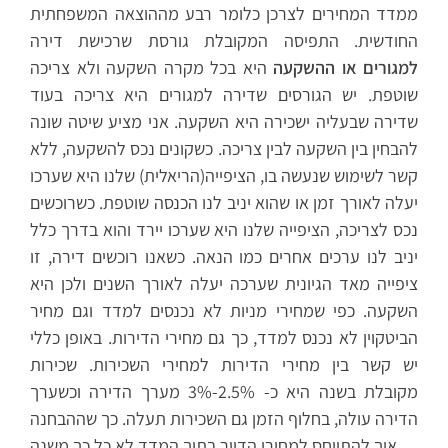
ממדד המחירים לצרכן כלומר רבע מההוצאה המשפחתית
החודשית. התפיסה המקובלת גורסת שרכישת דירה
למגורים או ההשקעה
היא בכל מקרה השקעה ולא צריכה
שוטפת. יש הגורסים שדירה למגורים היא צריכה בעוד
שדירה שבעליה ישכירה היא השקעה. אני מציע שיטה שונה
להבחין בין השקעה לבין צריכה. כשקונים נכס להשקעה, ללא
קשר לשימוש שנעשה בו, הציפייה(הריאלית) שלנו היא שערכו
יעלה לאורך זמן או שהוא יניב לנו הכנסה שוטפת. כשרוכשים
נכס לצריכה, הציפייה שלנו היא שערכו יירד והוא בדרך כלל
יניב לנו ערכים אחרים כמו הנאה. כשאנו רוכשים דירה, זו
ציפייה מאד הגיונית שערכה יעלה לאורך השנים ולכן היא
השקעה. כפי שמחירי מניות לא נכנסים למדד וגם מחיר
הביטקוין לא נכנס למדד, כך גם מחירי הדירות. באופן כללי
יש קשר בין מחירי הדירות למחירי השכירות. שכירות
מקובלת בשנה היא כ- 2.5%-3% מערך הדירה וכשערך
הדירה עולה, בחלוף הזמן גם השכירות תעלה. כך שההבחנה
איך להתייחס למחירי הדיור בתוך המדד לא כל כך משנה.