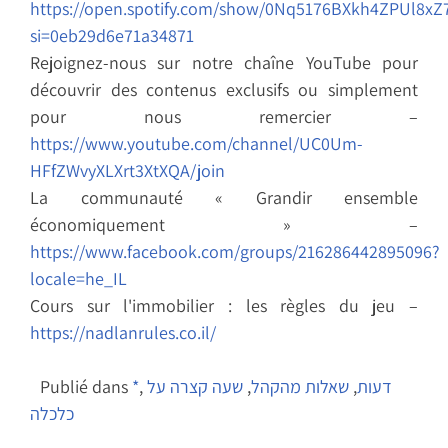
https://open.spotify.com/show/0Nq5176BXkh4ZPUl8xZ
si=0eb29d6e71a34871
Rejoignez-nous sur notre chaîne YouTube pour
découvrir des contenus exclusifs ou simplement
pour nous remercier –
https://www.youtube.com/channel/UC0Um-
HFfZWvyXLXrt3XtXQA/join
La communauté « Grandir ensemble
économiquement » –
https://www.facebook.com/groups/216286442895096?
locale=he_IL
Cours sur l'immobilier : les règles du jeu –
https://nadlanrules.co.il/
דעות
,
שאלות מהקהל
,
שעה קצרה על
,
*
Publié dans
כלכלה