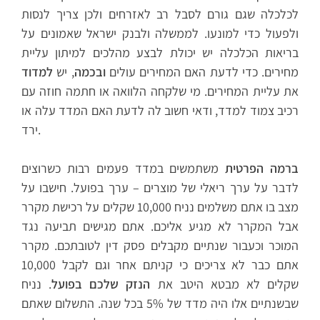
לכלכלה שגם גורם לסבל רב לאזרחים ולכן צריך לנסות
ולפעול כדי למונעו. לממשלה ולבנק ישראל שאמונים על
בריאות הכלכלה יש יכולת לבצע מהלכים למיתון עליית
מחירים. כדי לדעת האם המחירים עולים
ובכמה
, יש
למדוד
את עליית המחירים. מי שלקחה הלוואה או חתמה חוזה עם
רכיב צמוד למדד, ודאי חשוב לה לדעת האם המדד עלה או
ירד.
ברמה הפרטית
משתמשים במדד פעמים רבות כשרוצים
לדבר על ערך ריאלי של מוצרים – ערך בפועל. חישבו על
מצב בו אתם משלמים נניח 10,000 שקלים על רכישת מקרר
אבל המקרר לא מגיע אליכם. אתם מגישים תביעה נגד
המוכר וכעבור שנתיים מקבלים פסק דין לטובתכם. מקרר
אתם כבר לא צריכים כי קניתם אחר וגם לקבל 10,000
שקלים לא מבטא היטב את
הנזק שלכם בפועל
. נניח
שבשנתיים אלו היה מדד של 5% בכל שנה. התשלום שאתם