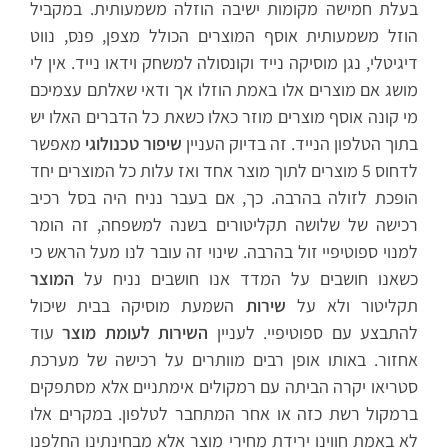
בעלת חמישה מקומות ישיבה הוזלה משמעותית. במקביל
הוזל משמעותית אוסף המוצרים הכולל מצפן, פנס, נווט
דיגיטלי, נגן מוסיקה נייד וקונסולה למשחק וידאו נייד. אין לי
מושג אם מוצרים אלו באמת הוזלו אך ודאי שאלתם עצמיכם
מי קונה אוסף מוצרים מוזר כאלו כשאת כל הדברים האלו יש
בתוך הטלפון הנייד. זה בדיוק העניין
שיפור טכנולוגי
מאפשר
לדחוס 5 מוצרים לתוך מוצר אחד ואז עלות כל המוצרים יחד
הופכת לזולה בהרבה. כך, אם בעבר נניח היה בסל רכיב
רכישה של שלושה תקליטורים בשנה למשפחה, זה הומר
למנוי ספוטיפיי זול בהרבה. שינוי זה עובר לנו מעל הראש כי
כשאנו חושבים על המדד אנו חושבים נניח על
המוצר
תקליטור ולא על
שירות
השמעת מוסיקה בבית שיכול
להתבצע עם ספוטיפיי. לעניין
השירות לעומת מוצר
עוד
אחזור. באותו אופן רבים מוותרים על רכישה של מערכת
סטריאו יקרה הביתה עם רמקולים אימתניים אלא מסתפקים
ברמקול רשת כזה או אחר המתחבר לטלפון. במקרים אלו
לא באמת חווינו ירידת מחירי מוצר אלא מבחינתינו החלפנו