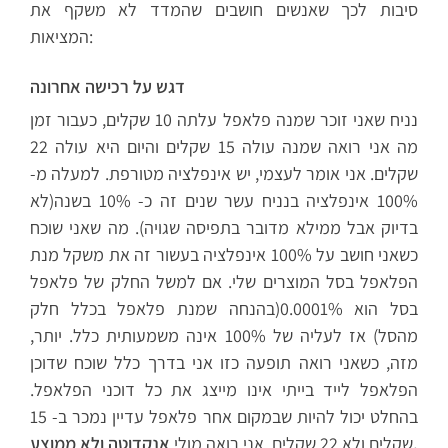
סיבות לכך שאנשים חושבים שהמדד לא משקף את
המציאות:
דגש על רכישה אחרונה
נניח שאני זוכר שמנה פלאפל עלתה 10 שקלים, כעבור זמן
מה אני רואה שמנה עולה 15 שקלים והיום היא עולה 22
שקלים. אני אומר לעצמי, יש אינפלציה מטורפת. למעלה מ-
100% אינפלציה בנניח עשר שנים זה כ- 10% בשנה(לא
בדיוק אבל ממילא מדובר בתפיסה שגויה). מה שאני שוכח
כשאני חושב על 100% אינפלציה בעשור זה את משקל מנת
הפלאפל בסל המוצרים שלי. אם למשל החלק של פלאפל
בסל הוא 0.0001%(בהנחה שמנת פלאפל בכלל חלק
מהסל) אז לעליה של 100% אינה משמעותית כלל. יותר,
מזה, כשאני רואה תופעה כזו אני בדרך כלל שוכח שדוכן
הפלאפל לייד בייתי אינו מייצג את כל דוכני הפלאפל.
בהחלט יכול להיות שבמקום אחר פלאפל עדיין נמכר ב- 15
אנקדוטה ולא ממוצע.
שקלים ולא 22 שקלים. אני רואה מולי