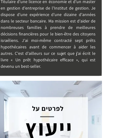
Titulaire d'une licence en économie et d'un master
en gestion d'entreprise de l'Institut de gestion. Je
dispose d'une expérience d'une dizaine d'années
dans le secteur bancaire. Ma mission est d'aider de
nombreuses familles à prendre de meilleures
décisions financières pour le bien-être des citoyens
israéliens. J'ai moi-même contracté sept prêts
hypothécaires avant de commencer à aider les
autres. C'est d'ailleurs sur ce sujet que j'ai écrit le
livre « Un prêt hypothécaire efficace », qui est
devenu un best-seller.