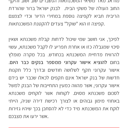
מודאג מאד משיאי המשכנתאות הנשברים שוב ושוב והיקף
החוב העולה של משקי הבית. לבנק ישראל ברור שהורדת
הריבית תביא לקפיצה נוספת במחירי הדיור וכדי לצמצם
קפיצה זו הוא "שוקל" צעדים להקטנת המשכנתאות.
לפיכך, אני חושב שמי שיכול לדחות קבלת משכנתא ושאין
סיכוי שמגבלה כזו או אחרת תפריע לו לקבל משכנתא, עשוי
להרוויח מדחיית המשכנתא בכחודש. בכל מקרה מומלץ
בחום
להוציא אישור עקרוני ממספר בנקים כבר היום
.
אישור עקרוני תקף לשלושה חודשים ובדרך כלל תקנות
חדשות של בנק ישראל אינם תקפים לכאלו שכבר יש בידם
אישור עקרוני, אשר מהווה כמעין התחייבות של הבנק למשל
לסכום משכנתא מסוים. לקוחות אשר לוקחים משכנתא
באחוזי מימון גבוהים או לצורך רכישת דירה שניה, הייתי
לוקח את המשכנתא מיד כדי לא להסתכן בכך שיהיו גזירות
אשר ירעו את מצבכם.