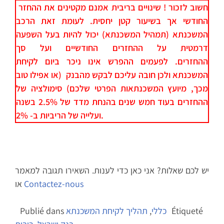
חשוב לזכור ! שינויים בריבית אמנם מקטינים את ההחזר
החודשי אך בשיעור קטן יחסית. לעומת זאת הרכב
המשכנתא (תמהיל המשכנתא) יכול להיות בעל השפעה
דרמטית על ההחזרים החודשיים ועל סך
ההחזרים. לפעמים ההפרש אינו ניכר ביום לקיחת
המשכנתא ולכן חובה עליכם לבקש מהבנק (או אפילו טוב
מכך, מיועץ המשכנתאות הפרטי שלכם) סימולציה של
ההחזרים בעוד חמש שנים בהנחת מדד של 2.5% בשנה
ועלייה של הריביות ב- 2%.
יש לכם שאלות? אני כאן כדי לענות. השאירו תגובה למאמר
Contactez-nous
או
Étiqueté
כללי
,
תהליך לקיחת המשכנתא
Publié dans