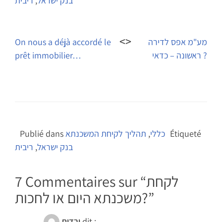
בנק ישראל
,
ריבית
Navigation
de
מע"מ אפס לדירה
On nous a déjà accordé le
ראשונה – כדאי ?
prêt immobilier…
l’article
Étiqueté
כללי
,
תהליך לקיחת המשכנתא
Publié dans
בנק ישראל
,
ריבית
לקחת
7 Commentaires sur “
”
משכנתא היום או לחכות?
dit :
ורדית