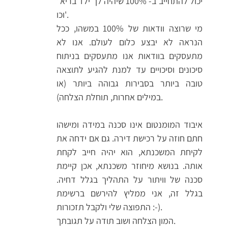
יכול להתחייב ב- 100% שיהיה לך ילד בריא"
וכו'.
מי שרוצה וודאות של 100% במשהו, ככל
הנראה לא יבצע כלום לעולם. אנו לא
מתעסקים בוודאות אנו מתעסקים בניתוח
סיכונים וסיכויים עד למנת להגיע לתוצאה
טובה ביותר בסבירות גבוהה ביותר (או
במילים אחרות, תוחלת הצלחה).
איבוד המומנטום אינו סכנה במידה ומישהו
חתם חוזה על רכישת דירה. גם אם ידחה את
לקיחת המשכנתא, הוא יהיה חייב לקחת
אותה. בנושא מיחוזר משכנתא, אכן קיימת
סכנה של וויתור על התהליך בגלל דחיה.
בגלל זה, אני ממליץ להירשם ברשימת
התפוצה שלי ולקבל תזכורות :-).
המון הצלחה ושוב תודה על תגובתך.