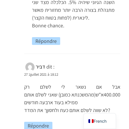
השנה הגיוני שיהיה 5%. הכלכלה מצד שני
מתנהלת בצורה הרבה יותר מחזורית מאשר
לינארית (לפחות בטווח הקצר).
Bonne chance.
Répondre
dit :
דביר
27 בjuillet 2021 à 18:12
אבל אם נשאר לי לשלם רק
Arabic
400.000א"ש(מהמשכנתא כמובן) שאני לשלם אותם
ממילא בעוד ארבעה חודשים
English
לא שווה לשלם אותם כעת ולחסוןך את המדד?
Hebrew
French
Répondre