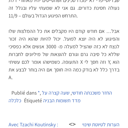
שבדיוטי-פרי לא ימכרו סכינים ושהטייסים יהיו מאחורי דלת
נעולה חסינת כדורים. גם אני לא שמעתי עליו ובגלל זה
התרחש הפיגוע הגדול בעולם – 11/9.
אבל… אם חודש קודם היו מקבלים את כל ההמלצות שלו
והפיגוע לא היה יוצא לפועל. יכול להיות שהוא היה זכור
לנצח לא כזה שהציל למעלה מ- 3000 אנשים אלא כפסיכי
שללא כל סיבה גרם וגורם להוצאות של מיליונים לחברות
התעופה. כשמישהו אומר לכם עשיתי X וזה חסך לי Y, הוא
בדרך כלל לא בודק כמה היה חוסך אם היה בוחר לבצע את
A.
החזר משכנתה חודשי
,
שעה קצרה על
,
*
Publié dans
מדד תשומות הבניה
Étiqueté
כלכלה
Navigation
de
הערות לטיוטת שינוי
Avec Tzachi Koutinsky :