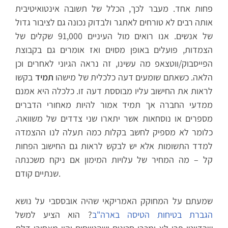
פחות אחד. מעבר לכך, הכלל של תשובה אינטואיטיבית
אותה רבים לא טורחים לאתגר ולבדוק נכונה גם לציבור גדול
של אנשים. אנו רואים מול העיניים 91,000 שקלים של
הצמדות, פועלים באופן מסוים ואז אומרים גם בקבוצת
הפייסבוק/ווטצאפ מה עשינו, זה נראה הגיוני לאחרים וכן
הלאה. כשאתם שומעים דעה כלכלית של מישהו
תמיד
בקשו
לראות את החישוב עליו מבוססת דעה זו. כלכלה היא אמנם
ממדעי החברה אך תמיד אמור להיות מאחורי הדברים
מספרים או נוסחאות אשר יתארו שני צדדים של משוואה.
כלומר לא מספיק לחשב בקלות כמה תעלה לנו ההצמדה
למדד התשומות אלא יש לבקש לראות גם החישוב הפחות
קל – מה המחיר של עלויות המימון אם ניקח משכנתה
שנתיים קודם.
שמעתם על המחוקק האמריקאי שהיה אובססבי על נושא
הגברת בטיחות הטיסה בארה"ב
? הוא הציע למשל